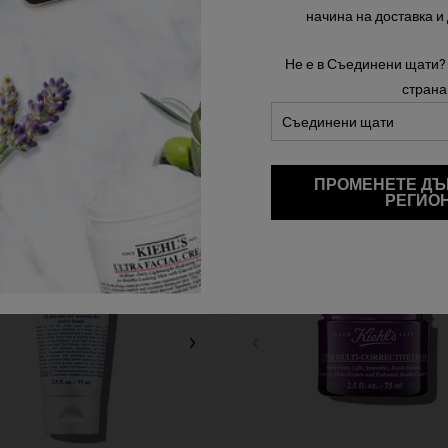
начина на доставка и
берете размер
Изберете размер
Не е в Съединени щати?
45,00 €
32,00 €
страна
ULTRA FACIAL MOISTURIZER
БАВЯНЕ В КОШНИЦАТА
ДОБАВЯНЕ В КОШНИЦ
ПРОМЕНЕТЕ ДЪ
РЕГИО