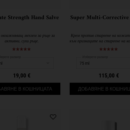
ate Strength Hand Salve
Super Multi-Correctiv
 овлажняващ мехлем за ръце за
Крем против стареене на кожат
активни, сухи ръце.
към признаците на стареене на к
7-в-1 предимства за видимо по-
стегната и по-млада кож
берете размер
Изберете размер
19,00 €
115,00 €
ULTIMATE STRENGTH HAND SALVE
БАВЯНЕ В КОШНИЦАТА
ДОБАВЯНЕ В КОШНИЦ