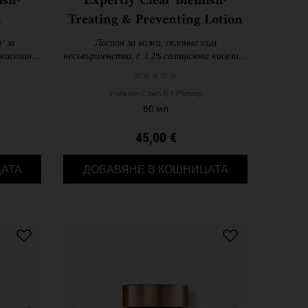
ish-
Expertly Clear Blemish-
n
Treating & Preventing Lotion
" за
Лосион за кожа, склонна към
киселина,
несъвършенства, с 1,2% салицилова киселина
чително
и 2% ниацинамид, специално формулиран да
т пъпки.
намали несъвършенствата и да
предотврати появата на нови.
Наличен Само В 1 Размер
60 мл
45,00 €
ZING EMULSION
TRULY TARGETED BLEMISH-CLEARING SOLUTION
EXPERTLY CLEAR
АТА
ДОБАВЯНЕ В КОШНИЦАТА