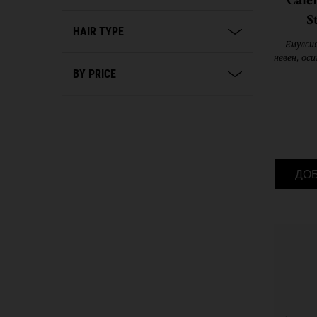
Cale
S
HAIR TYPE
Eмулсия
невен, ос
незаба
BY PRICE
ДО