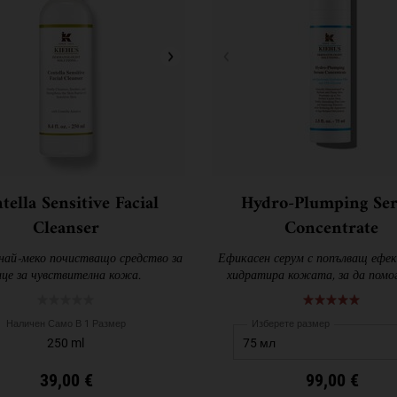
tella Sensitive Facial
Hydro-Plumping Se
Cleanser
Concentrate
ай-меко почистващо средство за
Ефикасен серум с попълващ ефе
ице за чувствителна кожа.
хидратира кожата, за да помог
поддържа своя жизнен ви
Наличен Само В 1 Размер
Изберете размер
250 ml
39,00 €
99,00 €