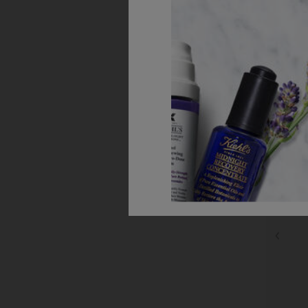
Из
ДО