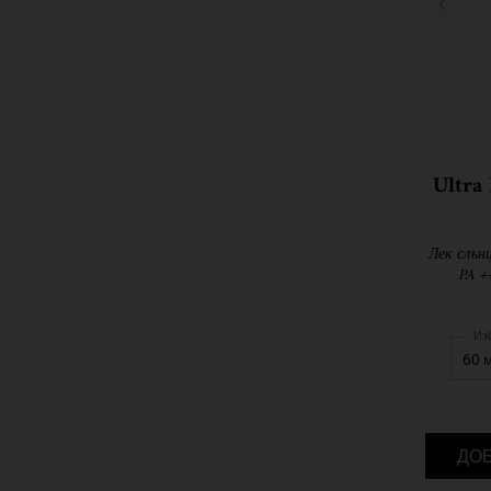
Ultra
Лек слън
PA +
Из
ДО