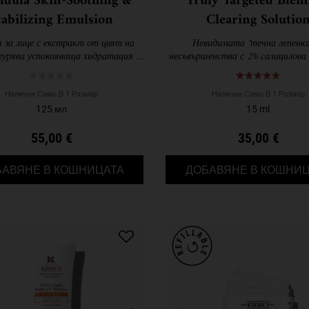
ndula Skin-Soothing &
Truly Targeted Blem
tabilizing Emulsion
Clearing Solutio
 за лице с екстракт от цвят на
Невидимата "течна лепенка
игурява успокояваща хидратация за
несъвършенства с 2% салицилова 
вно облекчаване на дискомфорта
специално формулирана за зна
намаляване на тъмните белези о
Наличен Само В 1 Размер
Наличен Само В 1 Размер
125 мл
15 ml
55,00 €
35,00 €
CALENDULA SKIN-SOOTHING & STABILI
БАВЯНЕ В КОШНИЦАТА
ДОБАВЯНЕ В КОШНИЦ