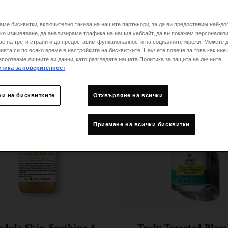
аме бисквитки, включително такива на нашите партньори, за да ви предоставим най-до
ко изживяване, да анализираме трафика на нашия уебсайт, да ви покажем персонализ
ве на трети страни и да предоставим функционалности на социалните мрежи. Можете 
ията си по всяко време в настройките на бисквитките. Научете повече за това как ние
зползваме личните ви данни, като разгледате нашата Политика за защита на личните
тика за поверителност
ки на бисквитките
Отхвърляне на всички
Приемане на всички бисквитки