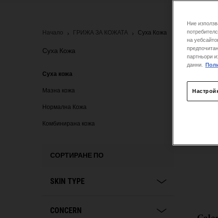
Ние използв
потребителс
Начало
ГРИЖА ЗА КОЖАТА
Суха Кожа
на уебсайто
предпочитан
Суха Кожа
партньори и
данни.
Поли
Суха кожа
Суха кожа
Мазна кожа
Настрой
Нормална Кожа
Комбинирана кожа
СОРТИРАНЕ ПО
SKIN TYPE
CONCERN