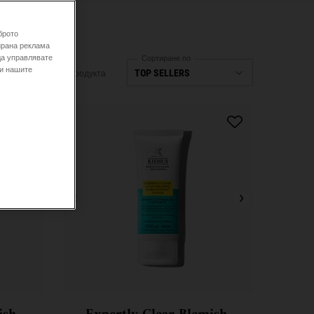
брото
ирана реклама
да управлявате
Сортиране по
 и нашите
29 Продукта