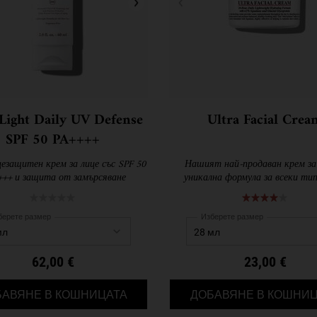
 Light Daily UV Defense
Ultra Facial Crea
SPF 50 PA++++
цезащитен крем за лице със SPF 50
Нашият най-продаван крем за 
+++ и защита от замърсяване
уникална формула за всеки ти
берете размер
Изберете размер
62,00 €
23,00 €
ULTRA LIGHT DAILY UV DEFENSE SPF 5
БАВЯНЕ В КОШНИЦАТА
ДОБАВЯНЕ В КОШНИЦ