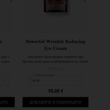
m
Powerful Wrinkle Reducing
Eye Cream
лице с
Околоочен крем против стареене при
п кожа.
бръчки, пачи крак и подпухналост на очите.
Изберете размер
55,00 €
0 PA++++
ULTRA FACIAL CREAM
POWERFUL WRIN
АТА
ДОБАВЯНЕ В КОШНИЦАТА