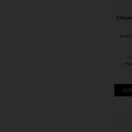
Ultim
Богат,
Из
ДО