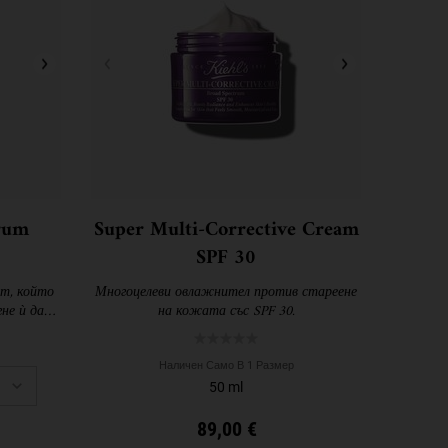
rum
Super Multi-Corrective Cream
SPF 30
кт, който
Многоцелеви овлажнител против стареене
не ѝ да
на кожата със SPF 30.
д.
Наличен Само В 1 Размер
50 ml
89,00 €