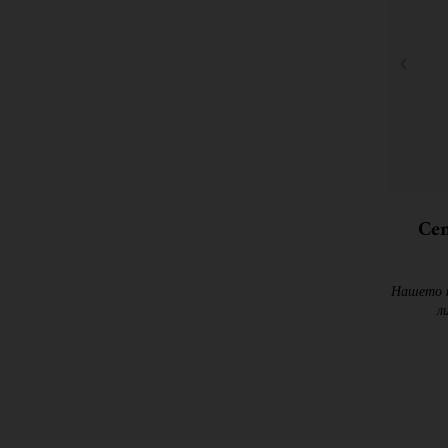
Cen
Нашето н
л