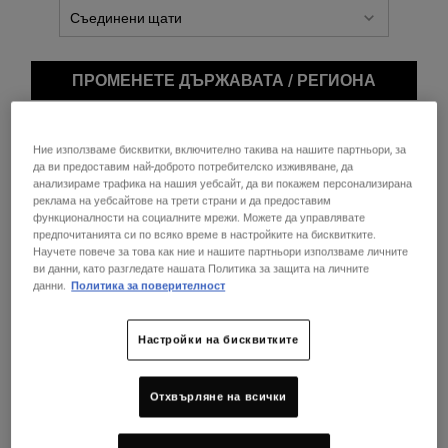
ФИЛТЪР
ПРОМЕНЕТЕ ДЪРЖАВАТА / РЕГИОНА
Ние използваме бисквитки, включително такива на нашите партньори, за
да ви предоставим най-доброто потребителско изживяване, да
анализираме трафика на нашия уебсайт, да ви покажем персонализирана
реклама на уебсайтове на трети страни и да предоставим
функционалности на социалните мрежи. Можете да управлявате
предпочитанията си по всяко време в настройките на бисквитките.
Научете повече за това как ние и нашите партньори използваме личните
Oil-Free Essentials Duo
Ultra Light Daily UV Defense
ви данни, като разгледате нашата Политика за защита на личните
Aqua Gel
данни.
Политика за поверителност
Комплект, предназначен за грижа за
Некомедогенен слънцезащитен
мазна кожа
гелообразен аква крем за мазна кожа.
Настройки на бисквитките
Изберете размер
Отхвърляне на всички