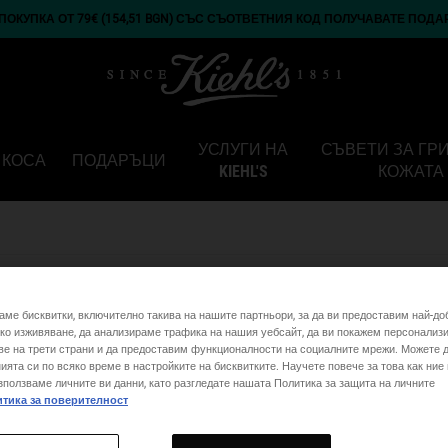
ОКУПКА ОТ 79€ (154,51 BGN) СЪС СЪОТВЕТНИЯ КОД ПОЛУЧАВАТЕ ПОДА
УСЛУГИ НА
СЪВЕТИ ЗА ГР
КОСА
ПОДАРЪЦИ
KIEHL'S
КОЖАТА
СВЪРЖЕТЕ СЕ С НАС
аме бисквитки, включително такива на нашите партньори, за да ви предоставим най-до
ко изживяване, да анализираме трафика на нашия уебсайт, да ви покажем персонализ
ве на трети страни и да предоставим функционалности на социалните мрежи. Можете 
ията си по всяко време в настройките на бисквитките. Научете повече за това как ние
зползваме личните ви данни, като разгледате нашата Политика за защита на личните
тика за поверителност
Ако имате въпроси за вашата поръчка, свържете се с нас на
*Обаждането се таксува според тарифната политика на съ