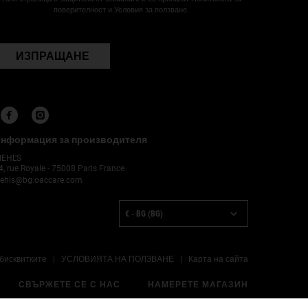
поверителност и Условия за ползване.
ИЗПРАЩАНЕ
нформация за производителя
IEHL'S
4, rue Royale - 75008 Paris France
iehls@bg.oaccare.com
ОПЦИЯ ЗА ПОКУПКА
€ - BG (BG)
бисквитките
УСЛОВИЯТА НА ПОЛЗВАНЕ
Карта на сайта
СВЪРЖЕТЕ СЕ С НАС
НАМЕРЕТЕ МАГАЗИН