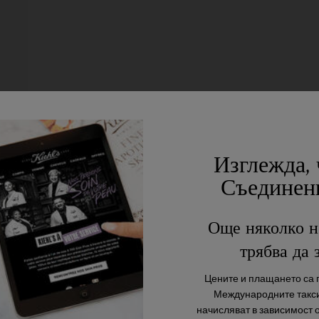
Изглежда, 
Съединен
Още няколко н
трябва да 
Цените и плащането са п
Международните такси
начисляват в зависимост 