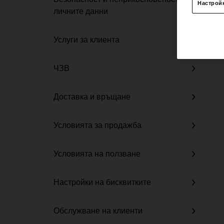
Настрой
личните данни
Услуги за клиента
ЧЗВ
Доставка и връщане
Условията за продажба
Условията на ползване
Настройки на бисквитките
Обслужване на клиенти