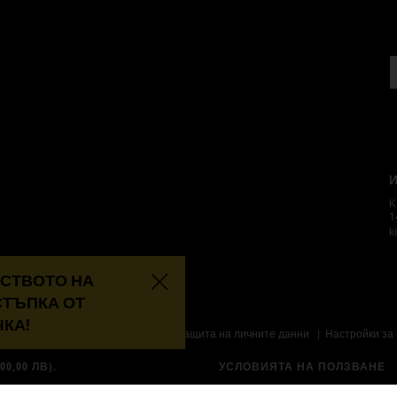
И
K
1
k
ЙСТВОТО НА
ТСТЪПКА ОТ
КА!
Политиката за защита на личните данни
Настройки за 
0,00 ЛВ).
УСЛОВИЯТА НА ПОЛЗВАНЕ