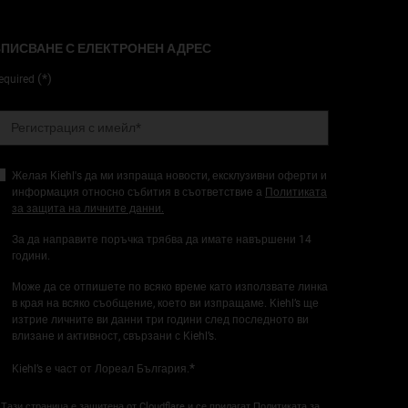
ПИСВАНЕ С ЕЛЕКТРОНЕН АДРЕС
(*)
equired
Регистрация с имейл
*
Желая Kiehl's да ми изпраща новости, ексклузивни оферти и
информация относно събития в съответствие а
Политиката
за защита на личните данни.
За да направите поръчка трябва да имате навършени 14
години.
Може да се отпишете по всяко време като използвате линка
в края на всяко съобщение, което ви изпращаме. Kiehl’s ще
изтрие личните ви данни три години след последното ви
влизане и активност, свързани с Kiehl’s.
*
Kiehl’s е част от Лореал България.
Тази страница е защитена от Cloudflare и се прилагат Политиката за