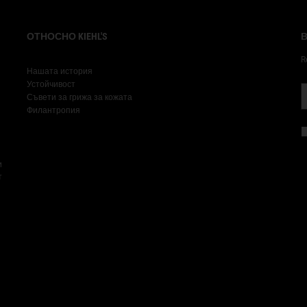
ОТНОСНО KIEHL'S
В
R
Нашата история
Устойчивост
Съвети за грижа за кожата
Филантропия
и
т