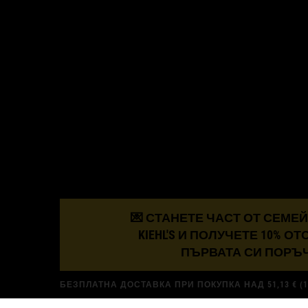
💌 СТАНЕТЕ ЧАСТ ОТ СЕМЕ
KIEHL'S И ПОЛУЧЕТЕ 10% О
© 2026 KIEHL’S SINCE 1851
ПЪРВАТА СИ ПОРЪЧ
БЕЗПЛАТНА ДОСТАВКА ПРИ ПОКУПКА НАД 51,13 € (10