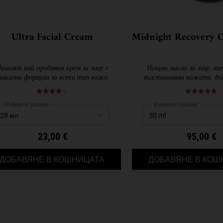
Ultra Facial Cream
Midnight Recovery C
ашият най-продаван крем за лице с
Нощно масло за лице, ко
никална формула за всеки тип кожа.
възстановява кожата, до
Изберете размер
Изберете размер
23,00 €
95,00 €
 TREATMENT WITH AVOCADO
ULTRA FACIAL CREAM
ДОБАВЯНЕ В КОШНИЦАТА
ДОБАВЯНЕ В КОШ