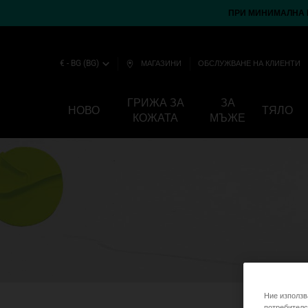
ПРИ МИНИМАЛНА П
€ - BG (BG)
МАГАЗИНИ
ОБСЛУЖВАНЕ НА КЛИЕНТИ
ГРИЖА ЗА
ЗА
НОВО
ТЯЛО
КОЖАТА
МЪЖЕ
Main content
Ние използв
потребителс