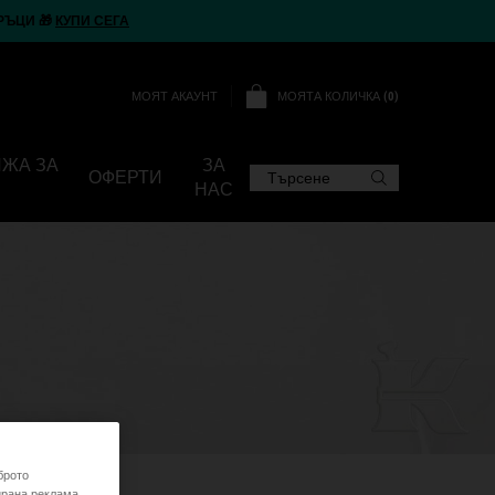
РЪЦИ 🎁
КУПИ СЕГА
МОЯТА КОЛИЧКА
0
МОЯТ АКАУНТ
0 ПРОДУКТ
ИЖА ЗА
ЗА
ОФЕРТИ
Търсене
НАС
брото
ирана реклама