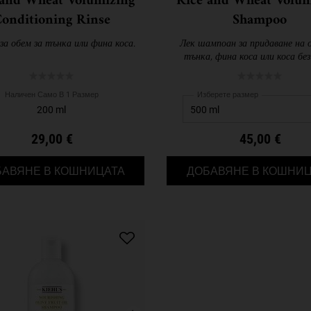
 and Wheat Volumizing
Rice and Wheat Volum
onditioning Rinse
Shampoo
за обем за тънка или фина коса.
Лек шампоан за придаване на 
тънка, фина коса или коса без
Наличен Само В 1 Размер
Изберете размер
200 ml
29,00 €
45,00 €
RICE AND WHEAT VOLUMIZING CONDITI
БАВЯНЕ В КОШНИЦАТА
ДОБАВЯНЕ В КОШНИЦ