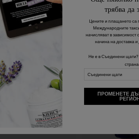
трябва да 
Цените и плащането са п
Международните такси
начисляват в зависимост 
Препоръчани продукти
начина на доставка и
Не е в Съединени щати?
страна
ПРОМЕНЕТЕ ДЪ
РЕГИО