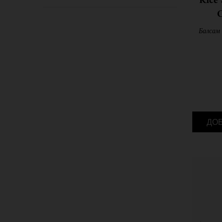
Rice
C
Балсам 
ДО