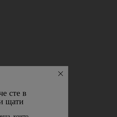
че сте в
и щати
O
еща, които