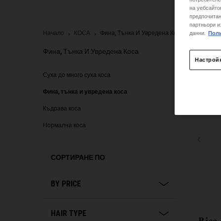
на уебсайто
предпочитан
партньори и
данни.
Поли
Начало
КОСА
Фина, Тънка И Увредена Коса
Фина, Тънка И Увредена Коса
Настрой
Фина, тънка и увредена коса
Суха до много суха коса
Фина, тънка и увредена коса
Къдрава коса
Нормална коса
СОРТИРАНЕ ПО
BY PRICE
HAIR TYPE