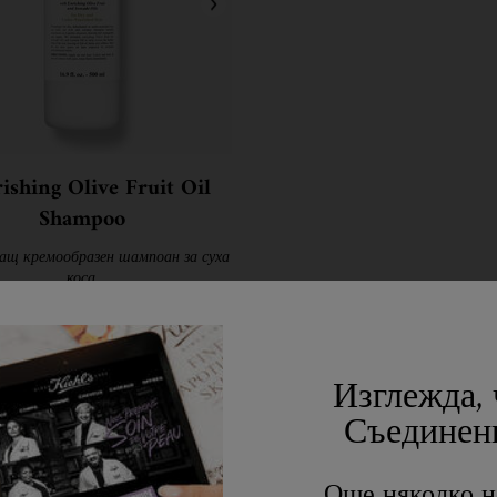
ishing Olive Fruit Oil
Shampoo
ащ кремообразен шампоан за суха
коса.
Наличен Само В 1 Размер
500 ml
Изглежда, 
45,00 €
Съединен
NOURISHING OLIVE FRUIT OIL SHAMPO
БАВЯНЕ В КОШНИЦАТА
Още няколко н