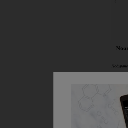
Nour
Подхранв
ДО