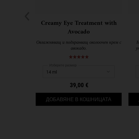
Creamy Eye Treatment with
Avocado
Овлажняващ и подхранващ околоочен крем с
Н
авокадо.
у
Изберете размер
39,00 €
CREAMY EYE
ДОБАВЯНЕ В КОШНИЦАТА