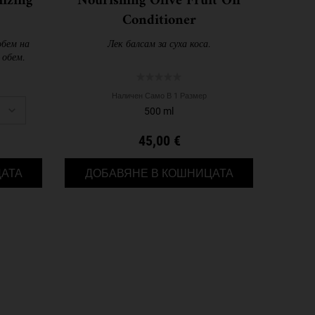
izing
Nourishing Olive Fruit Oil
Conditioner
обем на
Лек балсам за суха коса.
 обем.
Наличен Само В 1 Размер
500 ml
45,00 €
ONING RINSE
RICE AND WHEAT VOLUMIZING SHAMPOO
NOURISHING OLI
АТА
ДОБАВЯНЕ В КОШНИЦАТА