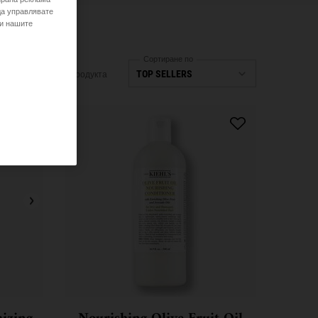
да управлявате
 и нашите
Сортиране по
4 Продукта