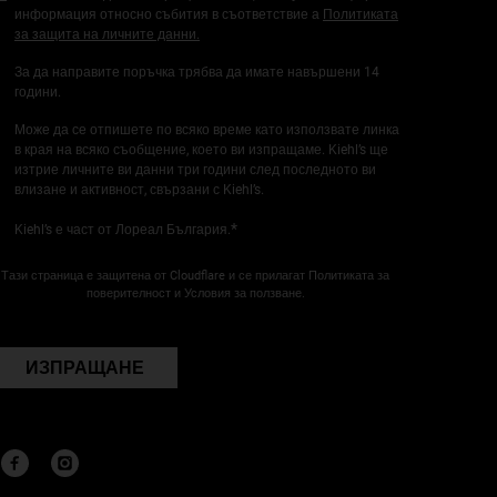
информация относно събития в съответствие а
Политиката
за защита на личните данни.
За да направите поръчка трябва да имате навършени 14
години.
Може да се отпишете по всяко време като използвате линка
в края на всяко съобщение, което ви изпращаме. Kiehl’s ще
изтрие личните ви данни три години след последното ви
влизане и активност, свързани с Kiehl’s.
*
Kiehl’s е част от Лореал България.
Тази страница е защитена от Cloudflare и се прилагат Политиката за
поверителност и Условия за ползване.
ИЗПРАЩАНЕ