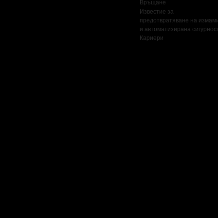
Връщане
Известие за
предотвратяване на измам
и автоматизирана сигурнос
Кариери