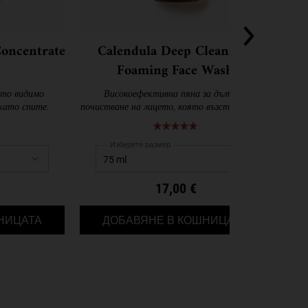
oncentrate
Calendula Deep Cleansing
Re
Foaming Face Wash
ето видимо
Високоефективна пяна за дълбоко
Мо
като спите.
почистване на лицето, която възстановява и
ко
успокоява кожата.
о
Изберете размер
17,00 €
MIDNIGHT RECOVERY CONCENTRATE
CALENDULA 
НИЦАТА
ДОБАВЯНЕ В КОШНИЦАТА