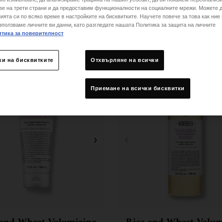
ве на трети страни и да предоставим функционалности на социалните мрежи. Можете 
ията си по всяко време в настройките на бисквитките. Научете повече за това как ние
зползваме личните ви данни, като разгледате нашата Политика за защита на личните
тика за поверителност
ки на бисквитките
Отхвърляне на всички
Приемане на всички бисквитки