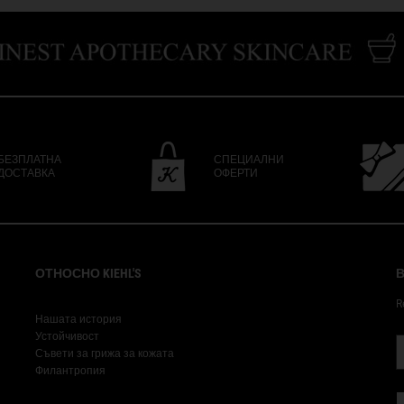
БЕЗПЛАТНА
СПЕЦИАЛНИ
ДОСТАВКА
ОФЕРТИ
ОТНОСНО KIEHL'S
В
R
Нашата история
Устойчивост
Съвети за грижа за кожата
Филантропия