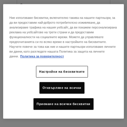
Ние използваме бисквитки, включително такива на нашите партньори, за
ПРОМЕНЕТЕ ДЪРЖАВАТА / РЕГИОНА
да ви предоставим най-доброто потребителско изживяване, да
анализираме трафика на нашия уебсайт, да ви покажем персонализирана
реклама на уебсайтове на трети страни и да предоставим
функционалности на социалните мрежи. Можете да управлявате
предпочитанията си по всяко време в настройките на бисквитките.
Научете повече за това как ние и нашите партньори използваме личните
ви данни, като разгледате нашата Политика за защита на личните
данни.
Политика за поверителност
Amino Acid Shampoo
Amino Acid Scalp Detox
Treatment Scrub
Настройки на бисквитките
Мек шампоан с кокосово масло и
Нежен скраб за скалп с морска сол,
аминокиселини, който почиства и
салицилова киселина и аминокиселини
омекотява косата.
за подпомагане на детоксикацията
Отхвърляне на всички
на мазен скалп.
Изберете размер
Наличен Само В 1 Размер
250 ml
Приемане на всички бисквитки
29,00 €
62,00 €