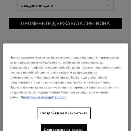
„нас").
1. Предотвратяване на измами и автоматизирано
вземане на решения
ПРОМЕНЕТЕ ДЪРЖАВАТА / РЕГИОНА
За да защитим трансакциите на нашия уебсайт от измами,
присвоявания и нарушения на нашите Условия за продажба,
ние използваме напреднали модели за анализ и вземане на
решения, предоставени от трета страна – доставчик на услуги.
Ние използваме бисквитки, включително такива на нашите партньори, за
да ви предоставим най-доброто потребителско изживяване, да
Тези технологии оценяват риска от нарушения в реално време,
анализираме трафика на нашия уебсайт, да ви покажем персонализирана
като анализират моделите на трансакциите и характеристиките
реклама на уебсайтове на трети страни и да предоставим
на идентичността, използвайки методи като прости сравнения,
функционалности на социалните мрежи. Можете да управлявате
предпочитанията си по всяко време в настройките на бисквитките.
съпоставяне, групиране (клъстериране) и откриване на
Научете повече за това как ние и нашите партньори използваме личните
отклонения (аутлайери) чрез сливане на данни и техники за
ви данни, като разгледате нашата Политика за защита на личните
извличане на данни (data mining). Въз основа на този анализ
данни.
Политика за поверителност
системата изготвя автоматизирана препоръка за приемане или
отхвърляне на поръчка. Ако съществува основателно
Настройки на бисквитките
съмнение за измама или нарушение на правилата, ние си
запазваме правото да отхвърлим поръчката.
Отхвърляне на всички