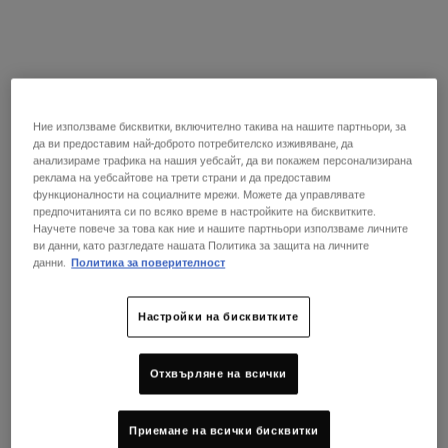
появата на нови.
60 мл
15 ml
45,00 €
45,00 €
ДОБАВЯНЕ В
ДОБАВЯНЕ В
Ние използваме бисквитки, включително такива на нашите партньори, за
EXPERTLY CLEAR BLEMISH-TREATING & 
MIDNIGH
КОШНИЦАТА
КОШНИЦАТА
да ви предоставим най-доброто потребителско изживяване, да
анализираме трафика на нашия уебсайт, да ви покажем персонализирана
реклама на уебсайтове на трети страни и да предоставим
функционалности на социалните мрежи. Можете да управлявате
предпочитанията си по всяко време в настройките на бисквитките.
Научете повече за това как ние и нашите партньори използваме личните
ви данни, като разгледате нашата Политика за защита на личните
данни.
Политика за поверителност
Настройки на бисквитките
Отхвърляне на всички
Creamy Eye Treatment with
Ultra Light Daily UV Defense
Avocado
SPF 50 PA++++
Приемане на всички бисквитки