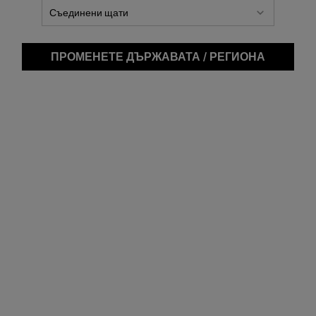
ФИЛТЪР
ПРОМЕНЕТЕ ДЪРЖАВАТА / РЕГИОНА
Calendula Skin-Soothing &
Truly Targeted Blemish-Clearing
Stabilizing Emulsion
Solution
Eмулсия за лице с екстракт от цвят
Невидимата "течна лепенка" за
на невен, осигурява успокояваща
несъвършенства с 2% салицилова
хидратация за незабавно облекчаване
киселина, специално формулирана за
на дискомфорта
значително намаляване на тъмните
белези от пъпки.
Наличен Само В 1 Размер
Наличен Само В 1 Размер
125 мл
15 ml