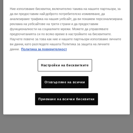
Овлажняващ и подхранващ околоочен крем с авокадо.
Ние използваме бисквитки, включително такива на нашите партньори, за
Изберете размер:
14 ml
28 мл
да ви предоставим най-доброто потребителско изживяване, да
39,00 €
65,00 €
Избрано
, 1 of 2
Избрано
, 2 of 2
анализираме трафика на нашия уебсайт, да ви покажем персонализирана
(278,57 € / 100 ml)
(232,14 € / 100 ml)
реклама на уебсайтове на трети страни и да предоставим
функционалности на социалните мрежи. Можете да управлявате
В НАЛИЧНОСТ
предпочитанията си по всяко време в настройките на бисквитките.
Научете повече за това как ние и нашите партньори използваме личните
ви данни, като разгледате нашата Политика за защита на личните
Летен Ритуал По Ваш Избор!
данни.
Политика за поверителност
Подарък над 79 € (154,51 BGN)! Изберете код:
GLOW | REPAIR | DETOX
Настройки на бисквитките
КУПИ СЕГА
Отхвърляне на всички
Раздел от PDP „Намерете магазин“
ИЗПРОВАЙТЕ В МАГАЗИНА!
Намери магазин
Запазете консултация в магазин, за да получите вашия
Приемане на всички бисквитки
персонализиран ритуал за грижа за кожата!
PDP Sections Accordion
Какво представлява