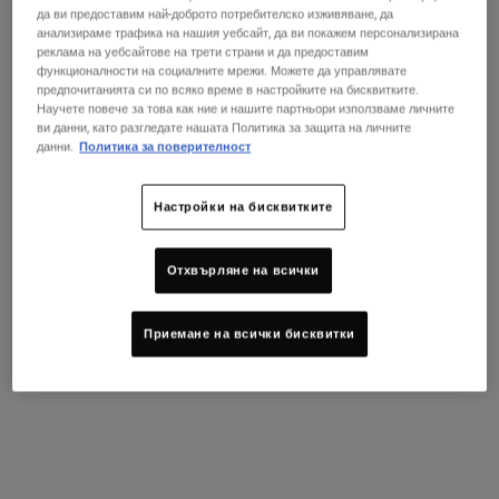
да ви предоставим най-доброто потребителско изживяване, да
Лосион за кожа, склонна към несъвършенства, с 1,2%
анализираме трафика на нашия уебсайт, да ви покажем персонализирана
салицилова киселина и 2% ниацинамид, специално
реклама на уебсайтове на трети страни и да предоставим
формулиран да намали несъвършенствата и да предотврати
функционалности на социалните мрежи. Можете да управлявате
появата на нови.
предпочитанията си по всяко време в настройките на бисквитките.
Научете повече за това как ние и нашите партньори използваме личните
One размер only
60 мл
ви данни, като разгледате нашата Политика за защита на личните
45,00 €
данни.
Политика за поверителност
Избрано
, 1 of 1
(75,00 € / 100 ml)
В НАЛИЧНОСТ
Настройки на бисквитките
Летен Ритуал По Ваш Избор!
Отхвърляне на всички
Подарък над 79 € (154,51 BGN)! Изберете код:
GLOW | REPAIR | DETOX
Приемане на всички бисквитки
КУПИ СЕГА
PDP Sections Accordion
Какво представлява