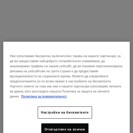
Интензивен бариерен крем с колоидни овесени ядки, който
осигурява незабавно възстановяване и облекчение за суха и
много суха кожа.
One размер only
50 мл
47,00 €
Избрано
, 1 of 1
(94,00 € / 100 ml)
В НАЛИЧНОСТ
Ние използваме бисквитки, включително такива на нашите партньори, за
да ви предоставим най-доброто потребителско изживяване, да
Летен Ритуал По Ваш Избор!
анализираме трафика на нашия уебсайт, да ви покажем персонализирана
реклама на уебсайтове на трети страни и да предоставим
Подарък над 79 € (154,51 BGN)! Изберете код:
функционалности на социалните мрежи. Можете да управлявате
GLOW | REPAIR | DETOX
предпочитанията си по всяко време в настройките на бисквитките.
КУПИ СЕГА
Научете повече за това как ние и нашите партньори използваме личните
ви данни, като разгледате нашата Политика за защита на личните
данни.
Политика за поверителност
Раздел от PDP „Намерете магазин“
ИЗПРОВАЙТЕ В МАГАЗИНА!
Намери магазин
Настройки на бисквитките
Запазете консултация в магазин, за да получите вашия
персонализиран ритуал за грижа за кожата!
Отхвърляне на всички
PDP Sections Accordion