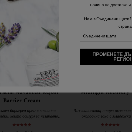
начина на доставка и
Не е в Съединени щати?
страна
ПРОМЕНЕТЕ ДЪ
РЕГИО
 Facial Advanced Repair
Midnight Recovery 
Barrier Cream
ивен бариерен крем с колоидни
Възстановяващ нощен околоочен
 ядки, който осигурява незабавно
околоочна зона с младежки 
яване и облекчение за суха и много
суха кожа.