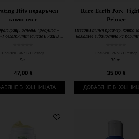
ating Hits подаръчен
Rare Earth Pore Tigh
комплект
Primer
дратиращи основни продукта –
Невидим глинен праймер, който з
#1 овлажнител за лице и нашия
намалява видимостта на порите
анващ комплект за очи Avocado
за изглаждане, хидратиране и ус
на кожата.
Наличен Само В 1 Размер
Наличен Само В 1 Размер
Set
30 ml
47,00 €
35,00 €
HYDRATING HITS ПОДАРЪЧЕН КО
БАВЯНЕ В КОШНИЦАТА
ДОБАВЯНЕ В КОШНИЦ