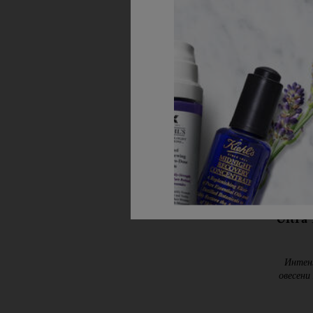
Ultra
Интенз
овесени
възстанов