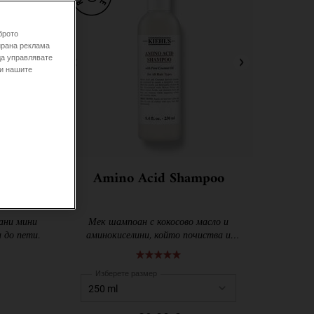
брото
ирана реклама
да управлявате
 и нашите
Minis
Amino Acid Shampoo
ект
ани мини
Мек шампоан с кокосово масло и
 до пети.
аминокиселини, който почиства и
омекотява косата.
Изберете размер