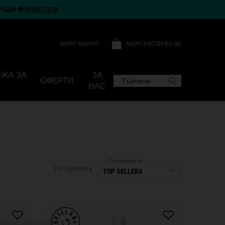
РЪЦИ 🎁
КУПИ СЕГА
МОЯТА КОЛИЧКА
0
МОЯТ АКАУНТ
0 ПРОДУКТ
ИЖА ЗА
ЗА
ОФЕРТИ
Търсене
НАС
Сортиране по
167 Продукта