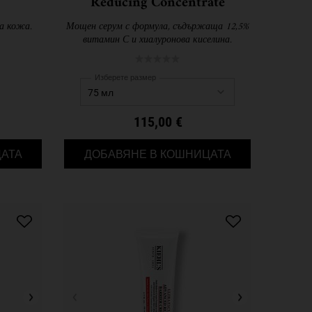
Reducing Concentrate
на кожа.
Мощен серум с формула, съдържаща 12,5%
витамин С и хиалуронова киселина.
Изберете размер
115,00 €
BLUE ASTRINGENT HERBAL LOTION
POWERFUL-STRE
АТА
ДОБАВЯНЕ В КОШНИЦАТА