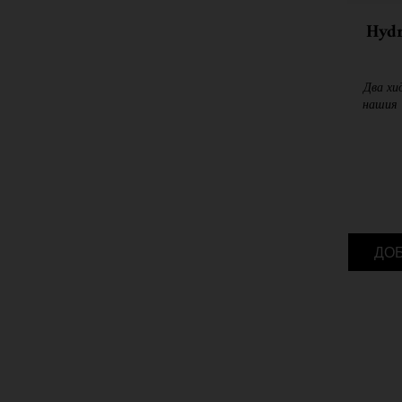
Hydr
Два хи
нашия 
подхр
ДО