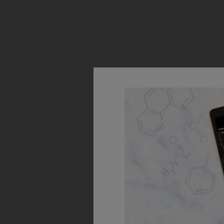
Cucumb
Мек тоник
Из
ДО