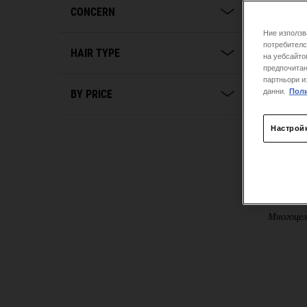
CONCERN
Ние използв
потребителс
HAIR TYPE
на уебсайто
предпочитан
партньори и
данни.
Поли
BY PRICE
Настрой
Super 
Многоцел