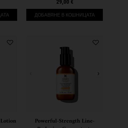
29,00 €
30
MASTER MOSTURIZING MINIS ПОДАРЪЧЕН КОМПЛЕКТ
AMINO ACID SH
АТА
ДОБАВЯНЕ В КОШНИЦАТА
 Lotion
Powerful-Strength Line-