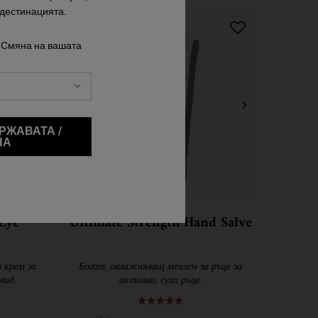
 дестинацията.
 Смяна на вашата
РЖАВАТА /
НА
Eye
Ultimate Strength Hand Salve
 крем за
Богат, овлажняващ мехлем за ръце за
вид.
активни, сухи ръце.