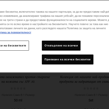
аме бисквитки, включително такива на нашите партньори, за да ви предоставим най-до
ко изживяване, да анализираме трафика на нашия уебсайт, да ви покажем персонализ
ве на трети страни и да предоставим функционалности на социалните мрежи. Можете 
ията си по всяко време в настройките на бисквитките. Научете повече за това как ние
зползваме личните ви данни, като разгледате нашата Политика за защита на личните
тика за поверителност
ки на бисквитките
Отхвърляне на всички
Приемане на всички бисквитки
Multi-Corrective Cream
Master Mosturizing 
SPF 30
подаръчен компл
еви овлажнител против стареене
Колекция от нашите най-продав
на кожата със SPF 30.
продукти за хидратация от глава
Наличен Само В 1 Размер
Наличен Само В 1 Размер
50 ml
Set