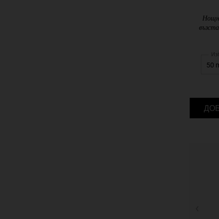
Нощно
възста
Из
ДО