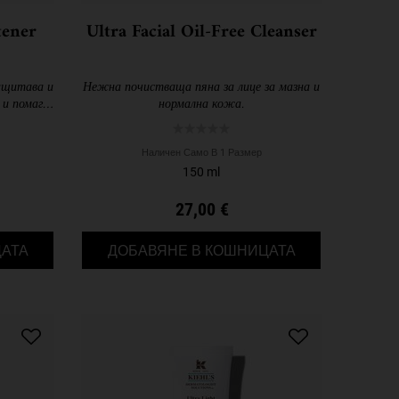
tener
Ultra Facial Oil-Free Cleanser
ащитава и
Нежна почистваща пяна за лице за мазна и
 и помага
нормална кожа.
покояване
Наличен Само В 1 Размер
150 ml
27,00 €
МПЛЕКТ
RARE EARTH PORE TIGHTENER PRIMER
ULTRA FACIAL O
АТА
ДОБАВЯНЕ В КОШНИЦАТА