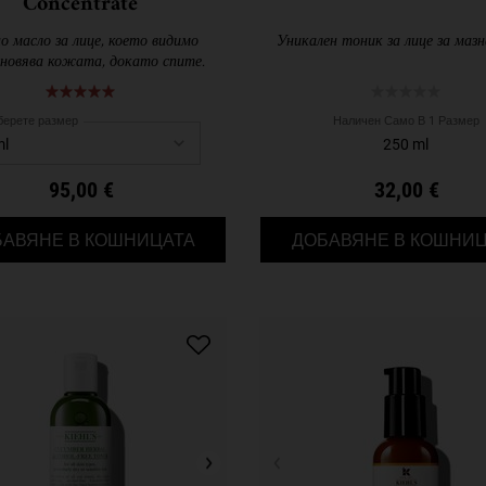
Concentrate
 масло за лице, което видимо
Уникален тоник за лице за маз
новява кожата, докато спите.
берете размер
Наличен Само В 1 Размер
250 ml
95,00 €
32,00 €
MIDNIGHT RECOVERY CONCENTRATE
БАВЯНЕ В КОШНИЦАТА
ДОБАВЯНЕ В КОШНИЦ