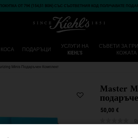
ОКУПКА ОТ 79€ (154,51 BGN) СЪС СЪОТВЕТНИЯ КОД ПОЛУЧАВАТЕ ПОДА
УСЛУГИ НА
СЪВЕТИ ЗА ГР
КОСА
ПОДАРЪЦИ
KIEHL'S
КОЖАТА
urizing Minis Подаръчен Комплект
Master M
подаръч
50,00 €
0
Колекция от нашит
до пети.