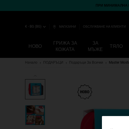
ПРИ МИНИМАЛНА П
€ - BG (BG)
МАГАЗИНИ
ОБСЛУЖВАНЕ НА КЛИЕНТИ
ГРИЖА ЗА
ЗА
НОВО
ТЯЛО
КОЖАТА
МЪЖЕ
Main content
Начало
ПОДАРЪЦИ
Подаръци За Всички
Master Most