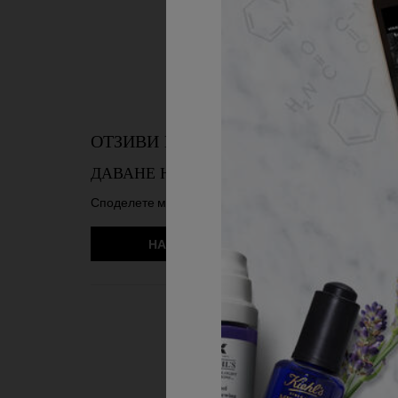
PDP Reviews
ОТЗИВИ НА ПОТРЕБИТЕЛИ
ДАВАНЕ НА МОЕТО МНЕНИЕ
Бъдете
Споделете мнението си с други клиенти
НАПИШЕТЕ ОТЗИВ
PDP Slot 1 Section