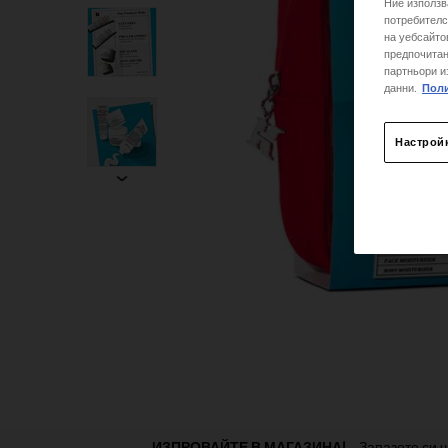
Ние използв
потребителс
на уебсайто
предпочитан
партньори и
данни.
Поли
Настрой
Раздел от PDP „Намерете магазин“
ИЗПРОВАЙТЕ В МАГАЗИНА!
Запазете си ч