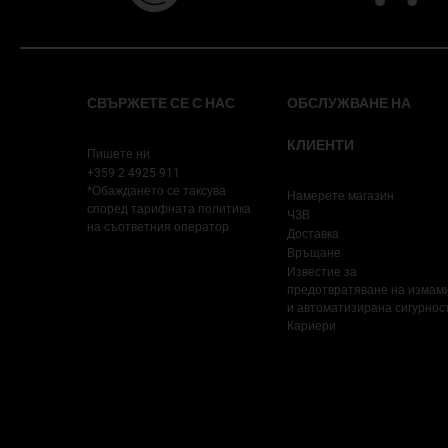
Footer navigation
СВЪРЖЕТЕ СЕ С НАС
ОБСЛУЖВАНЕ НА
КЛИЕНТИ
Пишете ни
+359 2 4925 911
*Обаждането се таксува
Намерете магазин
според тарифната политика
ЧЗВ
на съответния оператор
Доставка
Връщане
Известие за
предотвратяване на измам
и автоматизирана сигурнос
Кариери