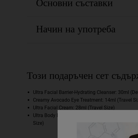
Основни съставки
Начин на употреба
What's Inside Moisturizing Max Out Gift Set
Този подаръчен сет съдър
Ultra Facial Barrier-Hydrating Cleanser: 30ml (D
Creamy Avocado Eye Treatment: 14ml (Travel Si
Ultra Facial Cream: 28ml (Travel Size)
Ultra Body Mega Moisture Squalane Cream: 30m
Size)