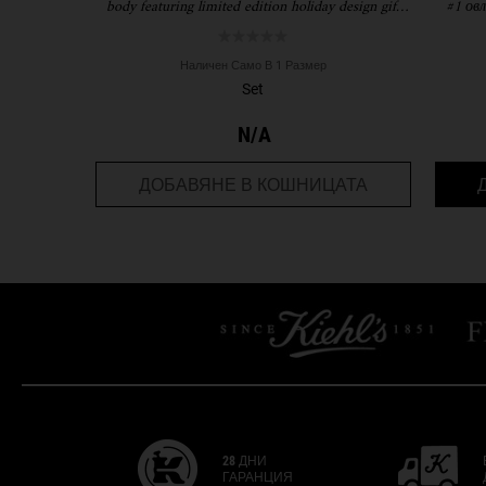
body featuring limited edition holiday design gift
#1 ов
set.
Наличен Само В 1 Размер
Set
N/A
OH SO SOFT 
ДОБАВЯНЕ В КОШНИЦАТА
28 ДНИ
ГАРАНЦИЯ