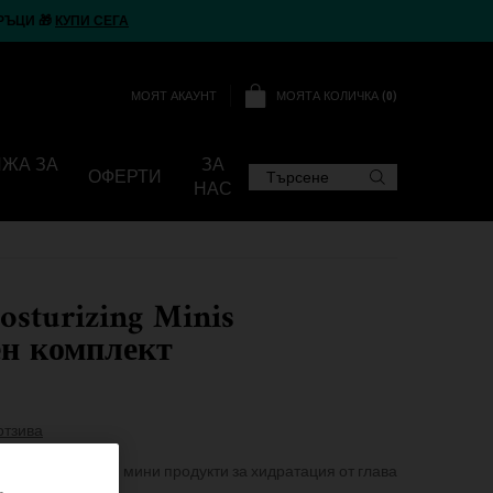
РЪЦИ 🎁
КУПИ СЕГА
МОЯТА КОЛИЧКА
0
МОЯТ АКАУНТ
0 ПРОДУКТ
ИЖА ЗА
ЗА
ОФЕРТИ
Търсене
НАС
osturizing Minis
ен комплект
отзива
е най-продавани мини продукти за хидратация от глава