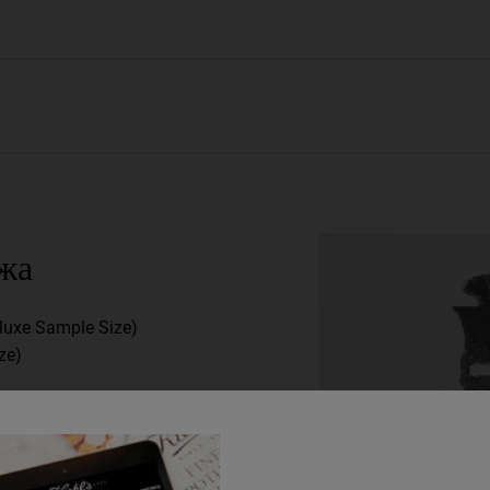
жа
eluxe Sample Size)
ze)
l (Deluxe Sample