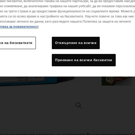
аме бисквитки, включително такива на нашите партньори, за да ви предоставим най-до
ко изживяване, да анализираме трафика на нашия уебсайт, да ви покажем персонализ
One size only
ве на трети страни и да предоставим функционалности на социалните мрежи. Можете 
ията си по всяко време в настройките на бисквитките. Научете повече за това как ние
зползваме личните ви данни, като разгледате нашата Политика за защита на личните
тика за поверителност
Количество
−
+
ки на бисквитките
Отхвърляне на всички
Приемане на всички бисквитки
Master Mosturizing Minis подар
ас за консултация в магазин, за да получите Вашия персонализиран 