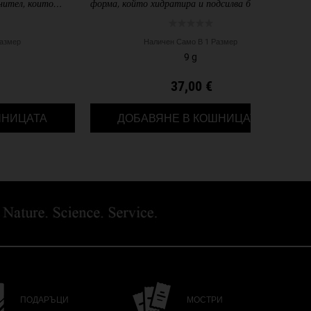
нител, които
форма, който хидратира и подсилва бариерата
 пластмаса.
на кожата.
Размер
Наличен Само В 1 Размер
9 g
37,00 €
КОМПЛЕКТ
HYDRATION REFILLERY ПОДАРЪЧЕН КОМПЛЕКТ
ULTRA FA
ШНИЦАТА
ДОБАВЯНЕ В КОШНИЦАТА
ПОДАРЪЦИ
МОСТРИ