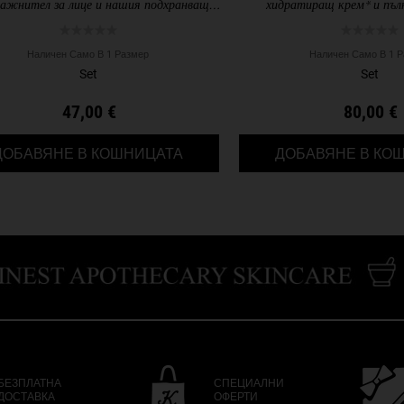
лажнител за лице и нашия подхранващ
хидратиращ крем* и пъл
комплект за очи Avocado
използват 61% по-малко
Наличен Само В 1 Размер
Наличен Само В 1 
Set
Set
47,00 €
80,00 €
& SUDSY ПОДАРЪЧЕН КОМПЛЕКТ
HYDRATING HITS ПОДАРЪЧЕН 
ДОБАВЯНЕ В КОШНИЦАТА
ДОБАВЯНЕ В КО
БЕЗПЛАТНА
СПЕЦИАЛНИ
ДОСТАВКА
ОФЕРТИ