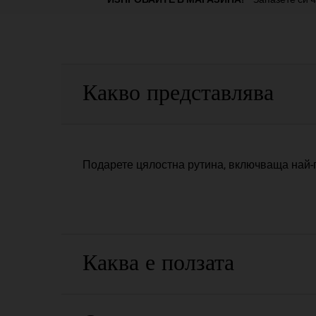
PDP Sections Accordion
Какво представлява
Подарете цялостна рутина, включваща най-п
Каква е ползата