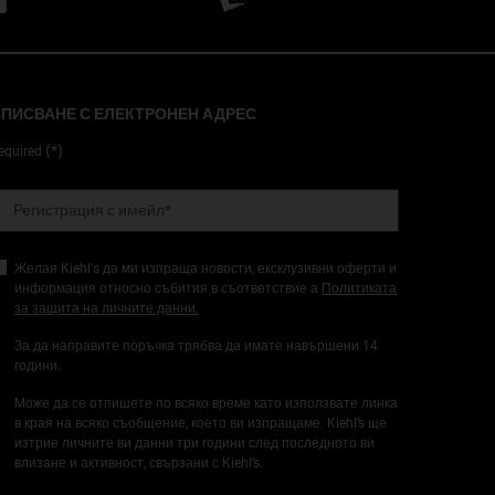
ПИСВАНЕ С ЕЛЕКТРОНЕН АДРЕС
(*)
equired
Регистрация с имейл
*
Желая Kiehl's да ми изпраща новости, ексклузивни оферти и
информация относно събития в съответствие а
Политиката
за защита на личните данни.
За да направите поръчка трябва да имате навършени 14
години.
Може да се отпишете по всяко време като използвате линка
в края на всяко съобщение, което ви изпращаме. Kiehl’s ще
изтрие личните ви данни три години след последното ви
влизане и активност, свързани с Kiehl’s.