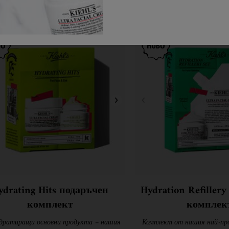
ydrating Hits подаръчен
Hydration Refiller
комплект
комплек
идратиращи основни продукта – нашия
Комплект от нашия най-про