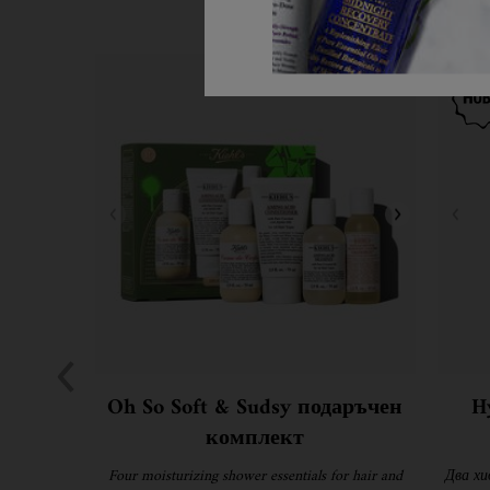
Oh So Soft & Sudsy подаръчен
H
комплект
Four moisturizing shower essentials for hair and
Два х