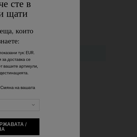
че сте в
и щати
еща, които
знаете:
оказани тук: EUR.
 за доставка се
от вашите артикули,
 дестинацията.
 Смяна на вашата
РЖАВАТА /
НА