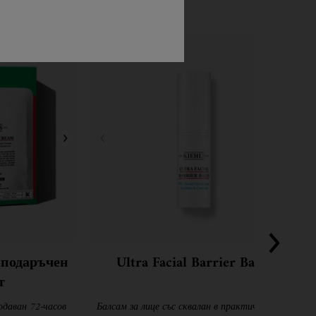
y подаръчен
Ultra Facial Barrier Balm
т
даван 72-часов
Балсам за лице със сквалан в практична стик