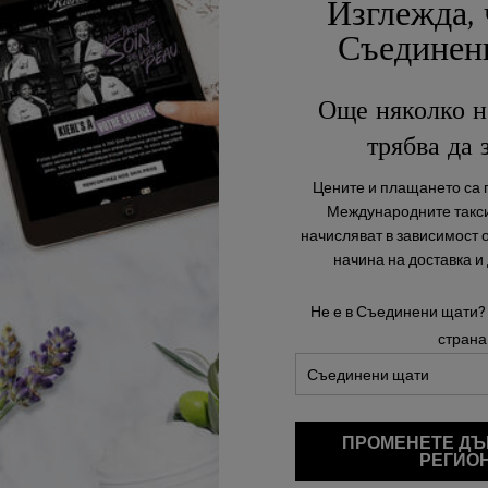
Изглежда, 
Съединен
Още няколко н
трябва да 
Цените и плащането са п
В момента няма отзиви.
Международните такси
начисляват в зависимост 
 първият, който ще напише отзив за този продукт
начина на доставка и
Не е в Съединени щати?
страна
ПРОМЕНЕТЕ ДЪ
Завършете вашата рутина
РЕГИО