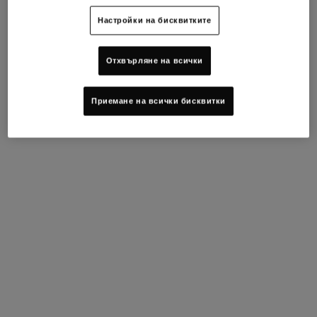
Настройки на бисквитките
Отхвърляне на всички
Приемане на всички бисквитки
Масло от авокадо
С богатата си и омекотяваща текстура маслото от авокадо
има балансирано съдържание на липиди, включващо
незаменимите омега мастни киселини. Пресовано от плода
авокадо и след това напълно рафинирано, това масло има
прозрачен вид и е жълто-зелено на цвят.