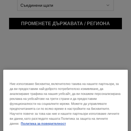
подхранваща и омекотяваща кожата съставка. В Kiehl’s ние
използваме както масло от авокадо, така и плодов екстракт от
авокадо в някои от нашите най-любими формули.
ПРОМЕНЕТЕ ДЪРЖАВАТА / РЕГИОНА
ПОЛЗИТЕ ОТ АВОКАДОТО
ЗА КОЖАТА
Маслото и екстрактите от авокадо са богати на мастни киселини
и витамин Е, за които е известно, че подобряват състоянието на
кожата. Както за маслото от авокадо, така и за плодовия
Ние използваме бисквитки, включително такива на нашите партньори, за
екстракт от авокадо е известно, че като част от формулите за
да ви предоставим най-доброто потребителско изживяване, да
анализираме трафика на нашия уебсайт, да ви покажем персонализирана
грижа за кожата те я подхранват, омекотяват и овлажняват.
реклама на уебсайтове на трети страни и да предоставим
Верни на корените на нашата общност, ние добиваме авокадо
функционалности на социалните мрежи. Можете да управлявате
внимателно и никога не добиваме тези плодове от екологично
предпочитанията си по всяко време в настройките на бисквитките.
чувствителни региони, където се извършва обезлесяване.
Научете повече за това как ние и нашите партньори използваме личните
ви данни, като разгледате нашата Политика за защита на личните
данни.
Политика за поверителност