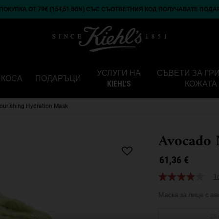
ОКУПКА ОТ 79€ (154,51 BGN) СЪС СЪОТВЕТНИЯ КОД ПОЛУЧАВАТЕ ПОДА
УСЛУГИ НА
СЪВЕТИ ЗА ГР
КОСА
ПОДАРЪЦИ
KIEHL'S
КОЖАТА
urishing Hydration Mask
Avocado 
61,36 €
1
Маска за лице с ав
Изберете размер:
25 