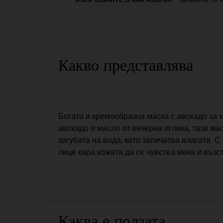
PDP Sections Accordion
Какво представлява
Богата и кремообразна маска с авокадо за 
авокадо и масло от вечерна иглика, тази м
загубата на вода, като запечатва влагата. 
лице кара кожата да се чувства мека и възс
Каква е ползата