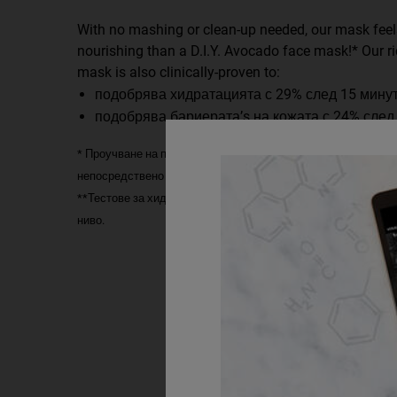
With no mashing or clean-up needed, our mask fee
nourishing than a D.I.Y. Avocado face mask!* Our 
mask is also clinically-proven to:
подобрява хидратацията с 29% след 15 мину
подобрява бариерата’s на кожата с 24% след 
* Проучване на потребителското възприятие, САЩ: 55 субект
непосредствено време.
**Тестове за хидратация и бариера върху 26 субекта, резу
ниво.
SEO Category Mask PDP