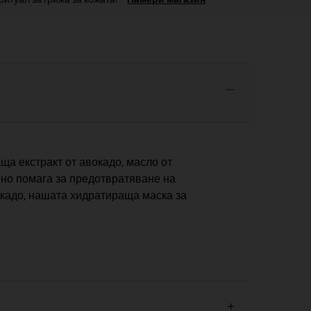
ща екстракт от авокадо, масло от
нно помага за предотвратяване на
вокадо, нашата хидратираща маска за