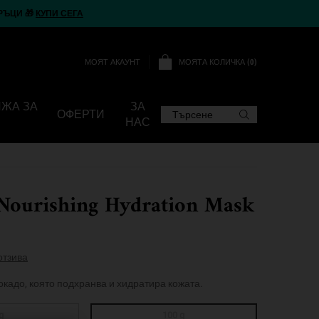
РЪЦИ 🎁
КУПИ СЕГА
МОЯТА КОЛИЧКА
0
МОЯТ АКАУНТ
0 ПРОДУКТ
ИЖА ЗА
ЗА
ОФЕРТИ
Търсене
НАС
Nourishing Hydration Mask
отзива
окадо, която подхранва и хидратира кожата.
g
100 g