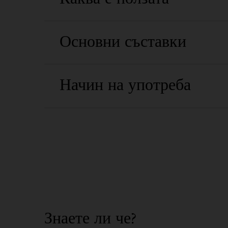
Основни съставки
Начин на употреба
Знаете ли че?
Did You Know