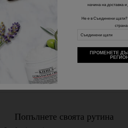
начина на доставка и
НАГРАДЕТЕ КОЖАТА СИ С
Не е в Съединени щати?
ПОДХОДЯЩА МАСКА
страна
Поглезете кожата с нежна, но ефикасна маска за
лице.
НАУЧЕТЕ ПОВЕЧЕ
ПРОМЕНЕТЕ ДЪ
РЕГИО
Попълнете своята рутина