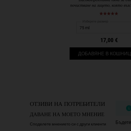
Високоефективна пяна за дъ
почистване на лицето, която въз
и успокоява кожата.
Изберете размер
17,00 €
ДОБАВЯНЕ В КОШНИЦ
PDP Reviews
ОТЗИВИ НА ПОТРЕБИТЕЛИ
ДАВАНЕ НА МОЕТО МНЕНИЕ
Бъдете
Споделете мнението си с други клиенти