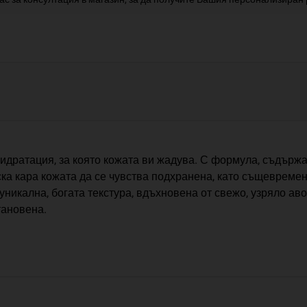
хидратация, за която кожата ви жадува. С формула, съдържа
аска кара кожата да се чувства подхранена, като същевреме
С уникална, богата текстура, вдъхновена от свежо, узряло а
тановена.