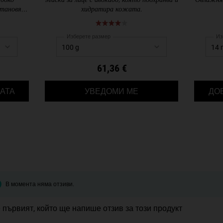
лбоко
Маска за лице с авокадо, която подхранва и
Овлажняв
становява
хидратира кожата.
Изберете размер
Из
61,36 €
CALENDULA DEEP CLEANSING FOAMING FACE WASH
КОГАТО AVOCADO NOU
АТА
УВЕДОМИ МЕ
ДО
В момента няма отзиви.
 първият, който ще напише отзив за този продукт