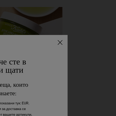
че сте в
и щати
еща, които
знаете:
оказани тук: EUR.
 за доставка се
от вашите артикули,