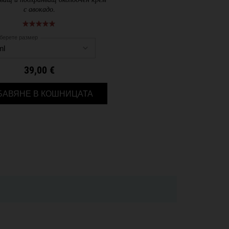
ащ и подхранващ околоочен крем
с авокадо.
берете размер
39,00 €
RISHING HYDRATION MASK Е НАЛИЧЕН/НАЛИЧНА
CREAMY EYE TREATMENT WITH AVOC
БАВЯНЕ В КОШНИЦАТА