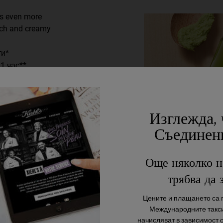
ls even more
rich and creamy
ти*
1 час**
а, всички типове кожа,
Изглежда, 
лтати спрямо изходното
Съединен
Още няколко н
трябва да 
Цените и плащането са п
Международните такси
начисляват в зависимост 