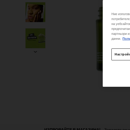
Ние използв
потребителс
на уебсайто
предпочитан
партньори и
данни.
Поли
Настрой
Раздел от PDP „Намерете магазин“
ИЗПРОВАЙТЕ В МАГАЗИНА!
Запазете си ч