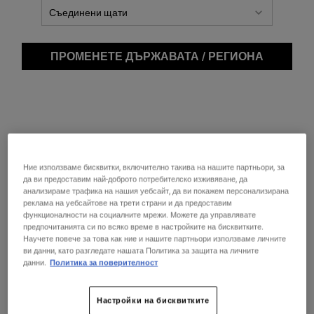
ПРОМЕНЕТЕ ДЪРЖАВАТА / РЕГИОНА
Ние използваме бисквитки, включително такива на нашите партньори, за
да ви предоставим най-доброто потребителско изживяване, да
анализираме трафика на нашия уебсайт, да ви покажем персонализирана
реклама на уебсайтове на трети страни и да предоставим
функционалности на социалните мрежи. Можете да управлявате
The 
предпочитанията си по всяко време в настройките на бисквитките.
Научете повече за това как ние и нашите партньори използваме личните
ви данни, като разгледате нашата Политика за защита на личните
данни.
Политика за поверителност
Настройки на бисквитките