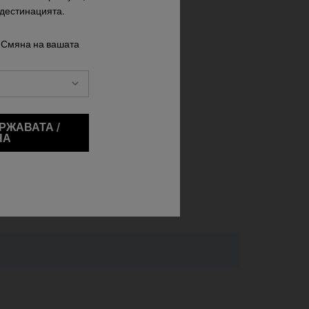
 дестинацията.
 Смяна на вашата
Наличен Само В 1 Размер
250 ml
39,00 €
E FRUIT OIL CONDITIONER
OLIVE FRUIT OIL DEEPLY REPARATIVE 
БАВЯНЕ В КОШНИЦАТА
РЖАВАТА /
НА