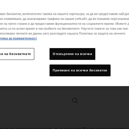
One размер only
аме бисквитки, включително такива на нашите партньори, за да ви предоставим най-до
ко изживяване, да анализираме трафика на нашия уебсайт, да ви покажем персонализ
ве на трети страни и да предоставим функционалности на социалните мрежи. Можете 
Количество
ията си по всяко време в настройките на бисквитките. Научете повече за това как ние
−
+
зползваме личните ви данни, като разгледате нашата Политика за защита на личните
тика за поверителност
ки на бисквитките
Отхвърляне на всички
Приемане на всички бисквитки
Olive Fruit Oil Deeply Reparativ
ас за консултация в магазин, за да получите Вашия персонализиран 