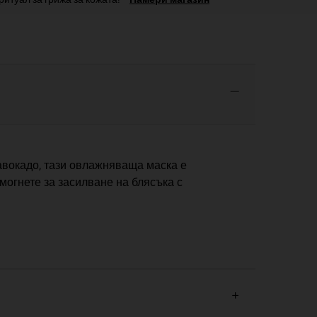
 авокадо, тази овлажняваща маска е
могнете за засилване на блясъка с