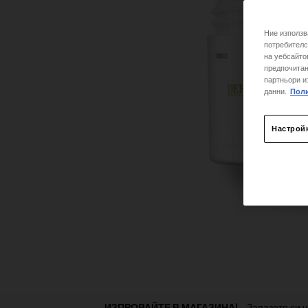
Ние използв
потребителс
на уебсайто
предпочитан
партньори и
данни.
Поли
Настрой
Раздел от PDP „Намерете магазин“
ИЗПРОВАЙТЕ В МАГАЗИНА!
Запазете си ч