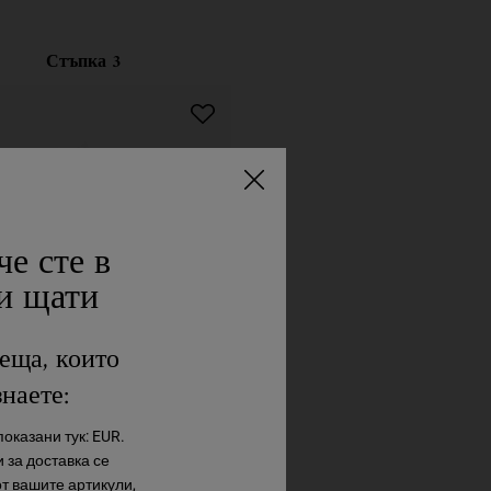
Стъпка 3
че сте в
и щати
еща, които
знаете:
ive Fruit Oil Deeply
оказани тук: EUR.
parative Hair Mask
 за доставка се
 овлажняваща маска за суха коса.
от вашите артикули,