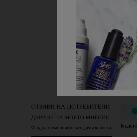
коса.
Наличен Само В 1 Размер
500 ml
45,00 €
ДОБАВЯНЕ В КОШНИЦ
PDP Reviews
ОТЗИВИ НА ПОТРЕБИТЕЛИ
ДАВАНЕ НА МОЕТО МНЕНИЕ
Бъдете
Споделете мнението си с други клиенти