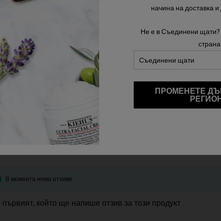
начина на доставка и
Не е в Съединени щати?
Наличен Само В 1 Размер
500 ml
страна
45,00 €
NOURISHING OLIVE FRUIT OIL SHAMPOO
NOURISHING OLIV
АТА
ДОБАВЯНЕ В КОШНИЦАТА
ДО
ПРОМЕНЕТЕ ДЪ
РЕГИО
В момента няма отзиви.
 първият, който ще напише отзив за този продукт