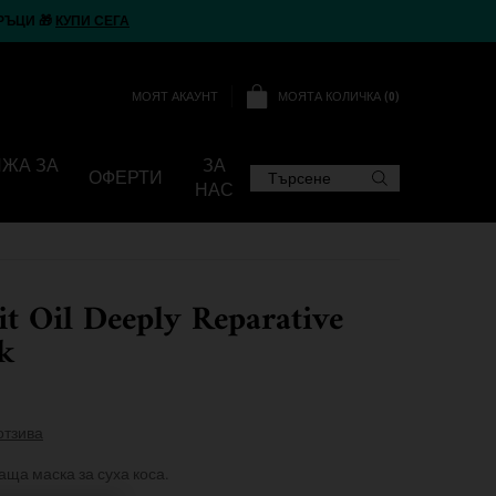
РЪЦИ 🎁
КУПИ СЕГА
МОЯТА КОЛИЧКА
0
МОЯТ АКАУНТ
0 ПРОДУКТ
ИЖА ЗА
ЗА
ОФЕРТИ
Търсене
НАС
it Oil Deeply Reparative
k
отзива
ща маска за суха коса.