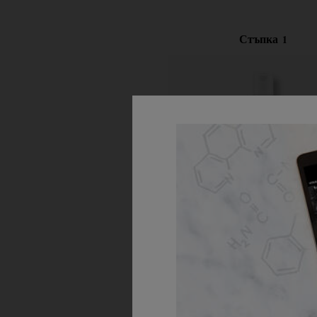
Стъпка 1
Nourishing Olive Frui
Shampoo
Подхранващ кремообразен шампоа