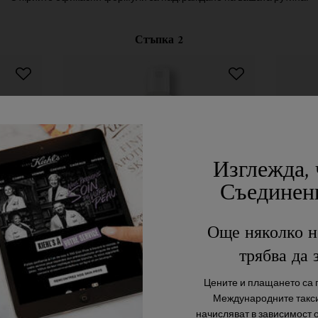
Стъпка 2
Изглежда, 
Съединен
Още няколко н
трябва да 
t Oil
Nourishing Olive Fruit Oil
Ol
Цените и плащането са п
Conditioner
Re
Международните такси
н за суха
Лек балсам за суха коса.
Дълбоко
начисляват в зависимост 