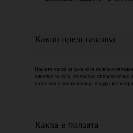
PDP Sections Accordion
Какво представлява
Нашата маска за суха коса дълбоко овлажня
идеална за коса, отслабена от прекомерно 
интензивно овлажняваща, подхранваща гри
Каква е ползата