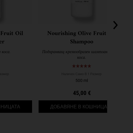
Fruit Oil
Nourishing Olive Fruit Oil
er
Shampoo
 коса.
Подхранващ кремообразен шампоан за суха
коса.
Размер
Наличен Само В 1 Размер
500 ml
45,00 €
NOURISHING OLIVE FRUIT OIL CONDITIONER
NOURISHI
ШНИЦАТА
ДОБАВЯНЕ В КОШНИЦАТА