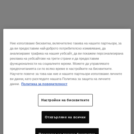
Нощно масло за лице, което видимо възстановява кожата,
докато спите.
Изберете размер:
15 мл
30 мл
35,00 €
65,00 €
Избрано
, 1 of 4
Избрано
, 2 of 4
(233,33 € / 100 ml)
(216,67 € / 100 ml)
50 ml
100 ml
Ние използваме бисквитки, включително такива на нашите партньори, за
95,00 €
135,00 €
Избрано
, 3 of 4
Избрано
, 4 of 4
да ви предоставим най-доброто потребителско изживяване, да
(190,00 € / 100 ml)
(135,00 € / 100 ml)
анализираме трафика на нашия уебсайт, да ви покажем персонализирана
реклама на уебсайтове на трети страни и да предоставим
В НАЛИЧНОСТ
функционалности на социалните мрежи. Можете да управлявате
предпочитанията си по всяко време в настройките на бисквитките.
Научете повече за това как ние и нашите партньори използваме личните
Летен Ритуал По Ваш Избор!
ви данни, като разгледате нашата Политика за защита на личните
Подарък над 79 € (154,51 BGN)! Изберете код:
данни.
Политика за поверителност
GLOW | REPAIR | DETOX
КУПИ СЕГА
Настройки на бисквитките
Раздел от PDP „Намерете магазин“
Отхвърляне на всички
ИЗПРОВАЙТЕ В МАГАЗИНА!
Намери магазин
Запазете консултация в магазин, за да получите вашия
персонализиран ритуал за грижа за кожата!