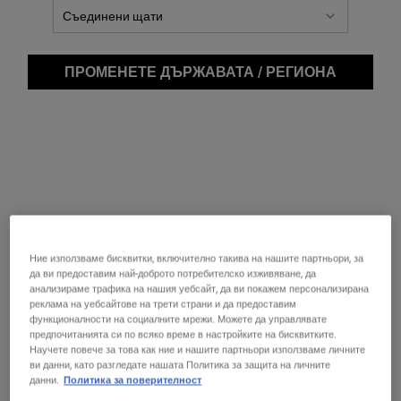
ПРОМЕНЕТЕ ДЪРЖАВАТА / РЕГИОНА
Ние използваме бисквитки, включително такива на нашите партньори, за
да ви предоставим най-доброто потребителско изживяване, да
анализираме трафика на нашия уебсайт, да ви покажем персонализирана
Epid
реклама на уебсайтове на трети страни и да предоставим
функционалности на социалните мрежи. Можете да управлявате
предпочитанията си по всяко време в настройките на бисквитките.
Научете повече за това как ние и нашите партньори използваме личните
ви данни, като разгледате нашата Политика за защита на личните
данни.
Политика за поверителност