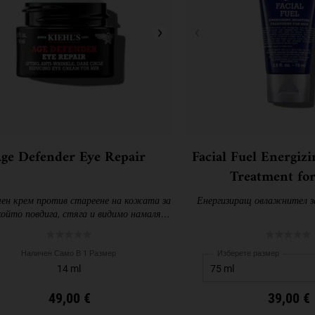
ge Defender Eye Repair
Facial Fuel Energiz
Treatment fo
ен крем против стареене на кожата за
Енергизиращ овлажнител за
ойто повдига, стяга и видимо намалява
тъмните кръгове.
Наличен Само В 1 Размер
Изберете размер
14 ml
49,00 €
39,00 €