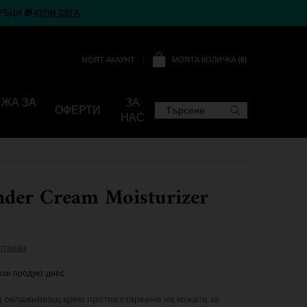
РЪЦИ 🎁
КУПИ СЕГА
МОЯТА КОЛИЧКА
0
МОЯТ АКАУНТ
0 ПРОДУКТ
ИЖА ЗА
ЗА
ОФЕРТИ
Търсене
НАС
nder Cream Moisturizer
отзива
ози продукт днес
 овлажняващ крем против стареене на кожата за