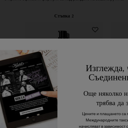
Стъпка 2
Изглежда, 
Съединен
Още няколко н
трябва да 
Age Defender Power Serum
A
Цените и плащането са п
Международните такси
Серум против бръчки за мъже, който
Стяга
начисляват в зависимост 