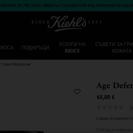
ОКУПКА ОТ 79€ (154,51 BGN) СЪС СЪОТВЕТНИЯ КОД ПОЛУЧАВАТЕ ПОДА
УСЛУГИ НА
СЪВЕТИ ЗА ГР
КОСА
ПОДАРЪЦИ
KIEHL'S
КОЖАТА
 Cream Moisturizer
Age Defe
65,00 €
0
2 души са закупили т
Стягащ и повдигащ