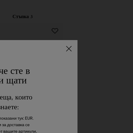
Стъпка 3
че сте в
и щати
еща, които
знаете:
ge Defender Cream
оказани тук: EUR.
Moisturizer
 за доставка се
щ и повдигащ овлажняващ крем
от вашите артикули,