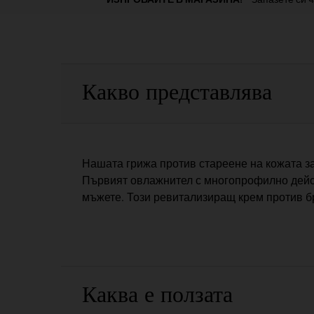
PDP Sections Accordion
Какво представлява
Нашата грижа против стареене на кожата з
Първият овлажнител с многопрофилно действ
мъжете. Този ревитализиращ крем против бр
Каква е ползата