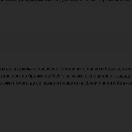
а мъжката кожа е насочено към фините линии и бръчки, кат
ие против бръчки на Kiehl’s за мъже е специално създаден
ъчки помага да се намали появата на фини линии и бръчки 