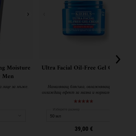
ing Moisture
Ultra Facial Oil-Free Gel Cream
r Men
 лице за мъже.
Намаляващ блясъка, овлажняващ гел с
охлаждащ ефект за мазна и нормална кожа.
Изберете размер
39,00 €