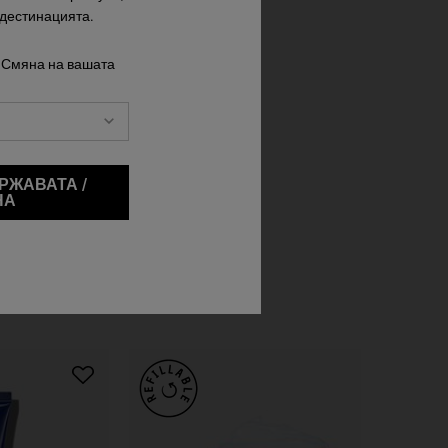
в стареене на кожата за мъже.
 дестинацията.
 Смяна на вашата
берете размер
65,00 €
POWER SERUM
AGE DEFENDER CREAM MOISTURIZER
БАВЯНЕ В КОШНИЦАТА
РЖАВАТА /
НА