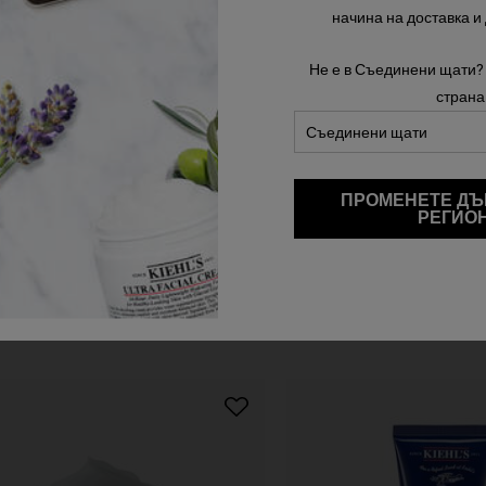
видимо стяга кожата и намалява появата
проти
начина на доставка и
на бръчки.
Не е в Съединени щати?
Наличен Само В 1 Размер
Из
75 ml
страна
82,00 €
AGE DEFENDER 
ДОБАВЯНЕ В КОШНИЦАТА
ДО
ПРОМЕНЕТЕ ДЪ
РЕГИО
Завършете вашата рутина