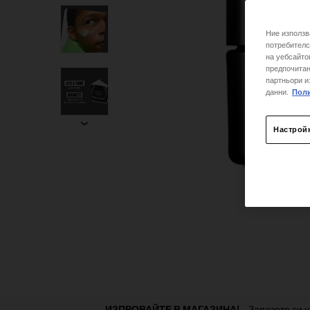
Ние използв
потребителс
на уебсайто
предпочитан
партньори и
данни.
Поли
Настрой
Раздел от PDP „Намерете магазин“
ИЗПРОВАЙТЕ В МАГАЗИНА!
Запазете си ч