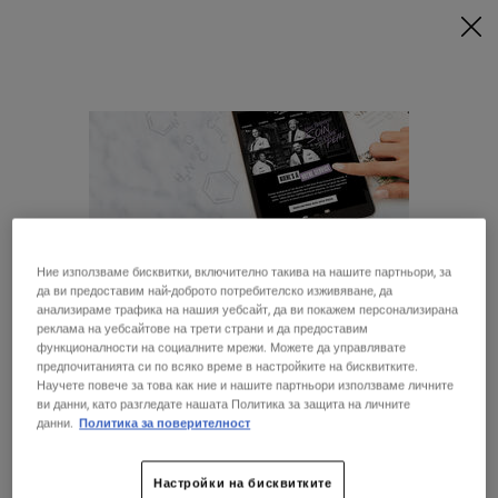
ПРИ МИНИМАЛНА ПОКУПКА ОТ 79€ (154,51 BGN) СЪС
СЪОТВЕТНИЯ КОД ПОЛУЧАВАТЕ ПОДАРЪЦИ 🎁
КУПИ СЕГА
0
МОЯТА
0 ПРОДУКТ
МАГАЗИНИ
КОЛИЧКА
Търсене
Main content
ОБРАТНО КЪМ НАЧАЛО
Ние използваме бисквитки, включително такива на нашите партньори, за
да ви предоставим най-доброто потребителско изживяване, да
анализираме трафика на нашия уебсайт, да ви покажем персонализирана
реклама на уебсайтове на трети страни и да предоставим
функционалности на социалните мрежи. Можете да управлявате
28 ДНИ
БЕЗПЛАТНА
предпочитанията си по всяко време в настройките на бисквитките.
ГАРАНЦИЯ
ДОСТАВКА
Научете повече за това как ние и нашите партньори използваме личните
ви данни, като разгледате нашата Политика за защита на личните
Изглежда, че сте в Съединени щати
данни.
Политика за поверителност
СПЕЦИАЛНИ
ПОДАРЪЦИ
ОФЕРТИ
Не е в Съединени щати? Смяна на вашата страна
Настройки на бисквитките