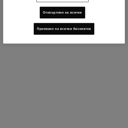
МОСТРИ
Отхвърляне на всички
ПРОМЕНЕТЕ ДЪРЖАВАТА / РЕГИОНА
Footer navigation
Приемане на всички бисквитки
ОБСЛУЖВАНЕ НА КЛИЕНТИ
ОТНОСНО KIEHL'S
Пишете ни
Устойчивост
+359 2 4925 911
Съвети за грижа за кожата
Намерете магазин
Филантропия
ЧЗВ
ВПИСВАНЕ С ЕЛЕКТРОНЕН АДРЕС
(*)
Required
Регистрация с имейл
*