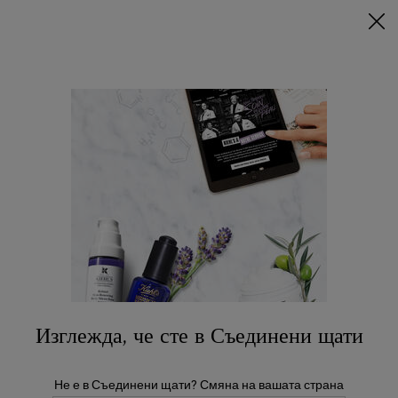
ПРИ МИНИМАЛНА ПОКУПКА ОТ 79€ (154,51 BGN) СЪС
СЪОТВЕТНИЯ КОД ПОЛУЧАВАТЕ ПОДАРЪЦИ 🎁
КУПИ СЕГА
0
МОЯТА
0 ПРОДУКТ
МАГАЗИНИ
КОЛИЧКА
Търсене
Main content
...
ГРИЖА ЗА КОЖАТА
Почистващи Продукти И Скрабове
Ultra Facial Cleanser
15,00 €
5отзива
2 души са закупили този продукт днес
Изглежда, че сте в Съединени щати
Не е в Съединени щати? Смяна на вашата страна