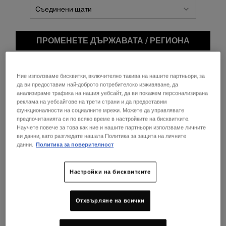
ПРОМЕНЕТЕ ДЪРЖАВАТА / РЕГИОНА
Ние използваме бисквитки, включително такива на нашите партньори, за
да ви предоставим най-доброто потребителско изживяване, да
анализираме трафика на нашия уебсайт, да ви покажем персонализирана
реклама на уебсайтове на трети страни и да предоставим
функционалности на социалните мрежи. Можете да управлявате
предпочитанията си по всяко време в настройките на бисквитките.
Научете повече за това как ние и нашите партньори използваме личните
ви данни, като разгледате нашата Политика за защита на личните
The 
данни.
Политика за поверителност
Настройки на бисквитките
Отхвърляне на всички
Колекция от три подмладяващи формули
НЕ Е В НАЛИЧНОСТ