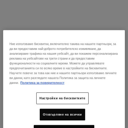
Воден отпечатък:
Цялостното въздействие на
дадена дейност върху водите,
включително общото
количество използвана вода от
потребителя или
производителя (включително
Ние използваме бисквитки, включително такива на нашите партньори, за
количеството събрана и
да ви предоставим най-доброто потребителско изживяване, да
анализираме трафика на нашия уебсайт, да ви покажем персонализирана
потребена вода и генерираното
реклама на уебсайтове на трети страни и да предоставим
замърсяване).
функционалности на социалните мрежи. Можете да управлявате
предпочитанията си по всяко време в настройките на бисквитките.
Воден отпечатък:
Цялостното въздействие на
Научете повече за това как ние и нашите партньори използваме личните
ви данни, като разгледате нашата Политика за защита на личните
дадена дейност върху водите,
данни.
Политика за поверителност
включително общото
количество използвана вода от
потребителя или
Настройки на бисквитките
производителя (включително
количеството събрана и
Отхвърляне на всички
потребена вода и генерираното
замърсяване).