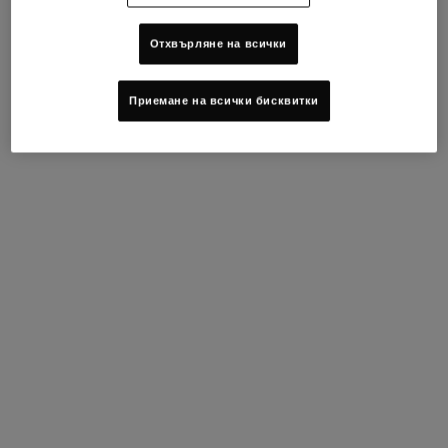
МОСТРИ
Отхвърляне на всички
ПРОМЕНЕТЕ ДЪРЖАВАТА / РЕГИОНА
Footer navigation
Приемане на всички бисквитки
ОБСЛУЖВАНЕ НА КЛИЕНТИ
ОТНОСНО KIEHL'S
Пишете ни
Устойчивост
+359 2 4925 911
Съвети за грижа за кожата
Намерете магазин
Филантропия
ЧЗВ
ВПИСВАНЕ С ЕЛЕКТРОНЕН АДРЕС
(*)
Required
Регистрация с имейл
*