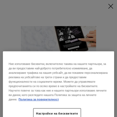
ПРИ МИНИМАЛНА ПОКУПКА ОТ 79€ (154,51 BGN) СЪС
СЪОТВЕТНИЯ КОД ПОЛУЧАВАТЕ ПОДАРЪЦИ 🎁
КУПИ СЕГА
0
МОЯТА
0 ПРОДУКТ
МАГАЗИНИ
КОЛИЧКА
Търсене
Main content
ОБРАТНО КЪМ НАЧАЛО
Ние използваме бисквитки, включително такива на нашите партньори, за
да ви предоставим най-доброто потребителско изживяване, да
анализираме трафика на нашия уебсайт, да ви покажем персонализирана
реклама на уебсайтове на трети страни и да предоставим
функционалности на социалните мрежи. Можете да управлявате
28 ДНИ
БЕЗПЛАТНА
предпочитанията си по всяко време в настройките на бисквитките.
ГАРАНЦИЯ
ДОСТАВКА
Научете повече за това как ние и нашите партньори използваме личните
ви данни, като разгледате нашата Политика за защита на личните
Изглежда, че сте в Съединени щати
данни.
Политика за поверителност
СПЕЦИАЛНИ
ПОДАРЪЦИ
ОФЕРТИ
Не е в Съединени щати? Смяна на вашата страна
Настройки на бисквитките