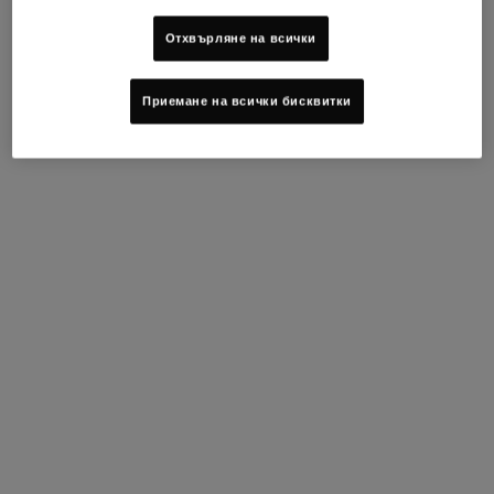
Footer navigation
Отхвърляне на всички
ОБСЛУЖВАНЕ НА КЛИЕНТИ
ОТНОСНО KIEHL'S
ПРОМЕНЕТЕ ДЪРЖАВАТА / РЕГИОНА
Приемане на всички бисквитки
Пишете ни
Устойчивост
+359 2 4925 911
Съвети за грижа за кожата
Намерете магазин
Филантропия
ЧЗВ
ВПИСВАНЕ С ЕЛЕКТРОНЕН АДРЕС
(*)
Required
Регистрация с имейл
*
Желая Kiehl's да ми изпраща новости, ексклузивни оферти и