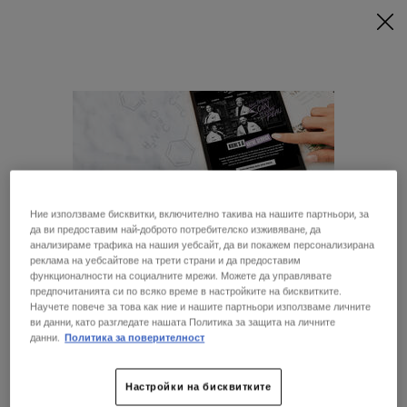
ПРИ МИНИМАЛНА ПОКУПКА ОТ 79€ (154,51 BGN) СЪС
СЪОТВЕТНИЯ КОД ПОЛУЧАВАТЕ ПОДАРЪЦИ 🎁
КУПИ СЕГА
0
МОЯТА
0 ПРОДУКТ
МАГАЗИНИ
КОЛИЧКА
Търсене
Main content
Ние използваме бисквитки, включително такива на нашите партньори, за
да ви предоставим най-доброто потребителско изживяване, да
28 ДНИ
БЕЗПЛАТНА
анализираме трафика на нашия уебсайт, да ви покажем персонализирана
ГАРАНЦИЯ
ДОСТАВКА
реклама на уебсайтове на трети страни и да предоставим
функционалности на социалните мрежи. Можете да управлявате
предпочитанията си по всяко време в настройките на бисквитките.
СПЕЦИАЛНИ
Научете повече за това как ние и нашите партньори използваме личните
ПОДАРЪЦИ
ОФЕРТИ
ви данни, като разгледате нашата Политика за защита на личните
Изглежда, че сте в Съединени щати
данни.
Политика за поверителност
МОСТРИ
Настройки на бисквитките
Не е в Съединени щати? Смяна на вашата страна