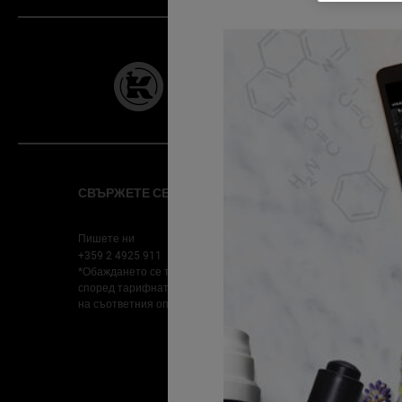
28 ДНИ
ГАРАНЦИЯ
Footer navigation
СВЪРЖЕТЕ СЕ С НАС
ОБСЛУЖВАНЕ НА
КЛИЕНТИ
Пишете ни
+359 2 4925 911
*Обаждането се таксува
Намерете магазин
според тарифната политика
ЧЗВ
на съответния оператор
Доставка
Връщане
Известие за
предотвратяване на измам
и автоматизирана сигурнос
Кариери