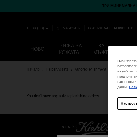
ПРИ МИНИМАЛНА П
€ - BG (BG)
МАГАЗИНИ
ОБСЛУЖВАНЕ НА КЛИЕНТИ
ГРИЖА ЗА
ЗА
НОВО
ТЯЛО
КОЖАТА
МЪЖЕ
Ние използв
Main content
потребителс
Начало
Helper Assets
Autoreplenishment
Autoreplenish
на уебсайто
предпочитан
партньори и
данни.
Поли
You don't have any auto-replenishing orders
Настрой