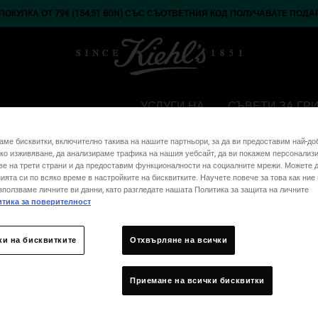
ОКУПКА ОТ 79€ (154,51 BGN) СЪС СЪОТВЕТНИЯ КОД ПОЛУЧАВАТЕ ПОДА
УСЛУГИ НА
СЪВЕТИ ЗА ГР
КОСА
ПОДАРЪЦИ
KIEHL'S
КОЖАТА
аме бисквитки, включително такива на нашите партньори, за да ви предоставим най-до
ко изживяване, да анализираме трафика на нашия уебсайт, да ви покажем персонализ
ment No Orders
ве на трети страни и да предоставим функционалности на социалните мрежи. Можете 
ията си по всяко време в настройките на бисквитките. Научете повече за това как ние
зползваме личните ви данни, като разгледате нашата Политика за защита на личните
тика за поверителност
ки на бисквитките
Отхвърляне на всички
Приемане на всички бисквитки