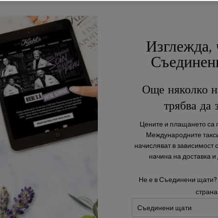
Изглежда, 
БЕЗПЛАТНА
СПЕЦИАЛНИ
ДОСТАВКА
ОФЕРТИ
Съединен
Още няколко н
трябва да 
ОТНОСНО KIEHL'S
В
R
Цените и плащането са п
Нашата история
Международните такси
Устойчивост
начисляват в зависимост 
Съвети за грижа за кожата
начина на доставка и
Филантропия
Не е в Съединени щати?
страна
и
т