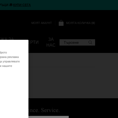
РЪЦИ 🎁
КУПИ СЕГА
МОЯТА КОЛИЧКА
0
МОЯТ АКАУНТ
0 ПРОДУКТ
ИЖА ЗА
ЗА
ОФЕРТИ
Търсене
НАС
брото
ирана реклама
да управлявате
 и нашите