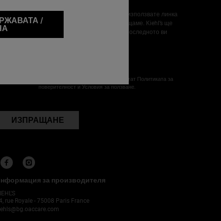
Може да се отпишете по всяко време като използвате линка
РЖАВАТА /
в края на всяко съобщение, което ви изпращаме. Kiehl’s ще
НА
изтрие личните ви данни три години след последното ви
влизане и активност, свързани с Kiehl’s.
*
Kiehl’s е част от Лореал България.
Тази страница е защитена от Cloudflare и се прилагат Политиката за
поверителност и Условия за ползване.
ИЗПРАЩАНЕ
нформация за производителя
IEHL'S
4, rue Royale - 75008 Paris France
iehls@bg.oaccare.com