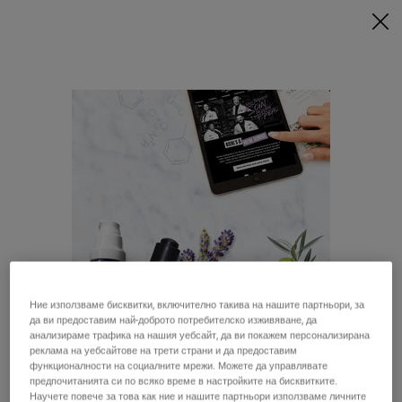
ПРИ МИНИМАЛНА ПОКУПКА ОТ 79€ (154,51 BGN) СЪС
СЪОТВЕТНИЯ КОД ПОЛУЧАВАТЕ ПОДАРЪЦИ 🎁
КУПИ СЕГА
0
МОЯТА
0 ПРОДУКТ
МАГАЗИНИ
КОЛИЧКА
Търсене
Main content
Съжаляваме, няма резултати от
вашето търсене. Моля, опитайте
с друго наименование.
Ние използваме бисквитки, включително такива на нашите партньори, за
да ви предоставим най-доброто потребителско изживяване, да
Изглежда, че сте в Съединени щати
Препоръчани продукти
анализираме трафика на нашия уебсайт, да ви покажем персонализирана
реклама на уебсайтове на трети страни и да предоставим
функционалности на социалните мрежи. Можете да управлявате
предпочитанията си по всяко време в настройките на бисквитките.
Не е в Съединени щати? Смяна на вашата страна
Научете повече за това как ние и нашите партньори използваме личните