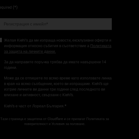
(*)
equired
Регистрация с имейл
*
Желая Kiehl's да ми изпраща новости, ексклузивни оферти и
информация относно събития в съответствие а
Политиката
за защита на личните данни.
За да направите поръчка трябва да имате навършени 14
години.
Може да се отпишете по всяко време като използвате линка
в края на всяко съобщение, което ви изпращаме. Kiehl’s ще
изтрие личните ви данни три години след последното ви
влизане и активност, свързани с Kiehl’s.
*
Kiehl’s е част от Лореал България.
Тази страница е защитена от Cloudflare и се прилагат Политиката за
поверителност и Условия за ползване.