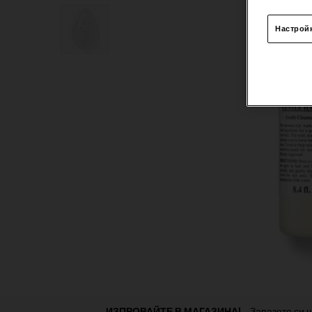
Настрой
Раздел от PDP „Намерете магазин“
ИЗПРОВАЙТЕ В МАГАЗИНА!
Запазете си ч