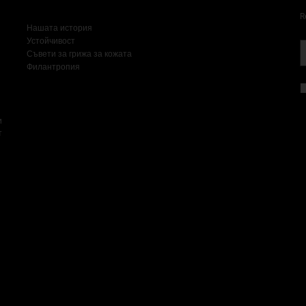
R
Нашата история
Устойчивост
Съвети за грижа за кожата
Филантропия
и
т