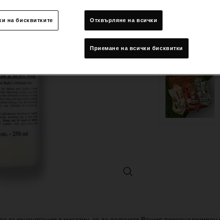
ки на бисквитките
Отхвърляне на всички
Количество
−
+
Приемане на всички бисквитки
Gentle Hair & Body Wash - Увел
ас за консултация в магазин, за да получите Вашия персонализиран 