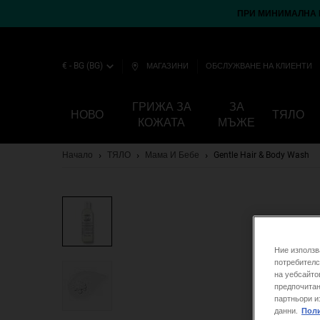
ПРИ МИНИМАЛНА П
€ - BG (BG)
МАГАЗИНИ
ОБСЛУЖВАНЕ НА КЛИЕНТИ
ГРИЖА ЗА
ЗА
НОВО
ТЯЛО
КОЖАТА
МЪЖЕ
Main content
Начало
ТЯЛО
Мама И Бебе
Gentle Hair & Body Wash
Ние използв
потребителс
на уебсайто
предпочитан
партньори и
данни.
Поли