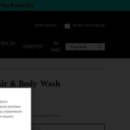
РЪЦИ 🎁
КУПИ СЕГА
МОЯТА КОЛИЧКА
0
МОЯТ АКАУНТ
0 ПРОДУКТ
ИЖА ЗА
ЗА
ОФЕРТИ
Търсене
НАС
air & Body Wash
брото
отзива
ирана реклама
да управлявате
поан без сълзи за коса и тяло.
 и нашите
250 ml