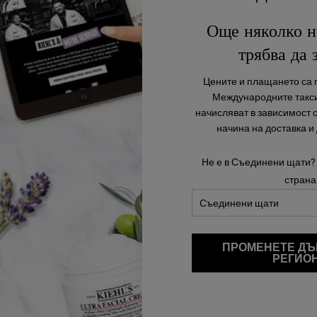
Още няколко н
трябва да 
Цените и плащането са п
Международните такси
начисляват в зависимост 
начина на доставка и
Не е в Съединени щати?
страна
ПРОМЕНЕТЕ ДЪ
В момента няма отзиви.
РЕГИО
 първият, който ще напише отзив за този продукт