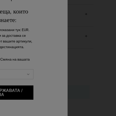
еща, които
знаете:
оказани тук: EUR.
 за доставка се
от вашите артикули,
 дестинацията.
 Смяна на вашата
РЖАВАТА /
НА