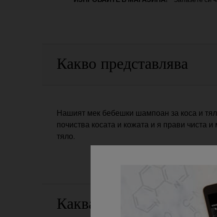
PDP Sections Accordion
Какво представлява
Нашият мек бебешки шампоан за коса и тял
почиства косата и кожата и я прави чиста и
тяло.
Каква е ползата