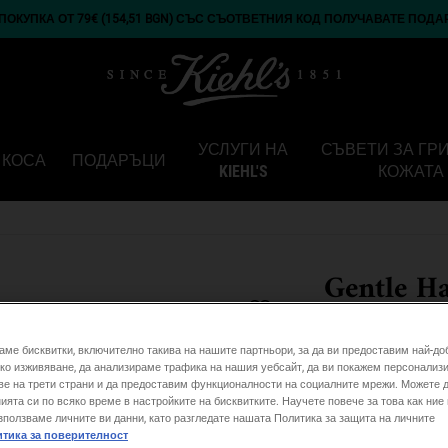
ОКУПКА ОТ 79€ (154,51 BGN) СЪС СЪОТВЕТНИЯ КОД ПОЛУЧАВАТЕ ПОДА
УСЛУГИ НА
СЪВЕТИ ЗА ГР
КОСА
ПОДАРЪЦИ
KIEHL'S
КОЖАТА
Gentle H
27,00 €
аме бисквитки, включително такива на нашите партньори, за да ви предоставим най-до
0
ко изживяване, да анализираме трафика на нашия уебсайт, да ви покажем персонализ
ве на трети страни и да предоставим функционалности на социалните мрежи. Можете 
Нежен бебешки шам
ията си по всяко време в настройките на бисквитките. Научете повече за това как ние
зползваме личните ви данни, като разгледате нашата Политика за защита на личните
тика за поверителност
One размер only