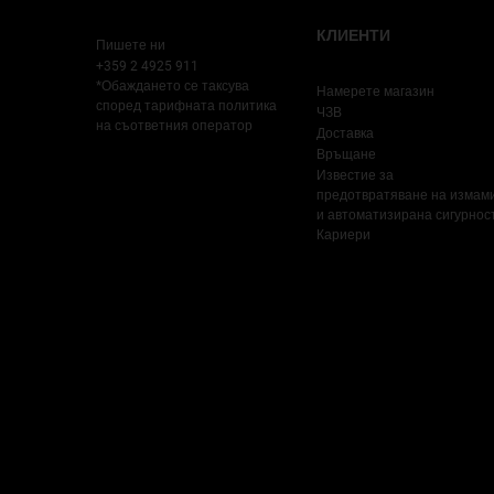
КЛИЕНТИ
Пишете ни
+359 2 4925 911
*Обаждането се таксува
Намерете магазин
според тарифната политика
ЧЗВ
на съответния оператор
Доставка
Връщане
Известие за
предотвратяване на измам
и автоматизирана сигурнос
Кариери