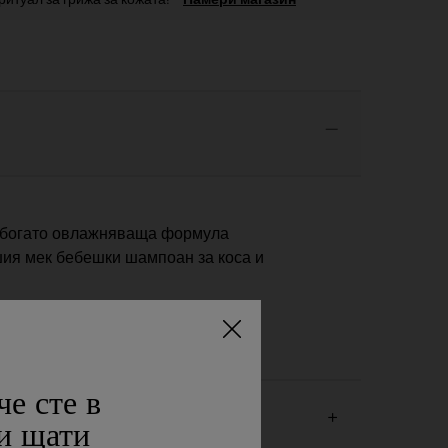
, богато овлажняваща формула
ашия мек бебешки шампоан за коса и
че сте в
и щати