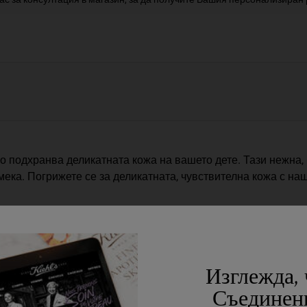
о подхранва деликатната кожа на вашето дете. Тази нежна
 мека. Погрижете се за деликатната, чувствителна кожа с н
Изглежда, 
Съединен